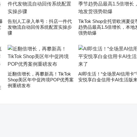
爆
告别人工录入单号：抖店一件代
TikTok Shop全托管欧洲夏
发
发物流自动回传系统配置实操步
趋势品最高1.5倍增长，本地
骤
强势助爆
近翻倍增长，再攀新高！TikTok
AI即生活！“全场景AI信用卡”
Shop美区年中促跨境POP优秀案
安悦享白金信用卡AI生活版
」
例重磅发布
在