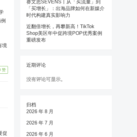
赛文思SEVENS丨从「买流量」到
「买增长」：出海品牌如何在新媒介
学
时代构建真实影响力
病例
近翻倍增长，再攀新高！TikTok
Shop美区年中促跨境POP优秀案例
重磅发布
有境
近期评论
0
赞
没有评论可显示。
归档
2026 年 8 月
2026 年 7 月
2026 年 6 月