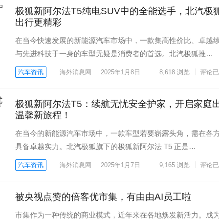
​极狐新阿尔法T5纯电SUV中的全能选手，北汽极
出行更精彩
在当今快速发展的新能源汽车市场中，一款集高性价比、卓越
与先进科技于一身的车型无疑是消费者的首选。北汽极狐推…
汽车资讯
海外消息网
2025年1月8日
8,618
浏览
评论已
​极狐新阿尔法T5：续航无忧安全护家，开启家庭
温馨新旅程！
在当今的新能源汽车市场中，一款车型若要崭露头角，需在各
具备卓越实力。北汽极狐旗下的极狐新阿尔法 T5 正是…
汽车资讯
海外消息网
2025年1月7日
9,165
浏览
评论已
被央视点赞的倍客优市集，有由由AI员工啦
市集作为一种传统的商业模式，近年来在各地焕发新活力。成