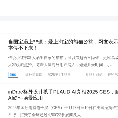
当国宝遇上非遗：爱上淘宝的熊猫公益，网友表
本停不下来！
传说小红书新人晒出自家的猫猫，可以跨越语言障碍，更容易
大家收藏点赞。随着大量海外用户涌入，短短几天时间，小…
新闻
海外消息网
2025年1月22日
8,387
浏览
评论已
inDare格外设计携手PLAUD.AI亮相2025 CES，
AI硬件场景应用
2025年国际消费电子展（CES）于1月7日至10日在美国拉斯维
举行，汇聚了全球超过4,500家参展商及大…