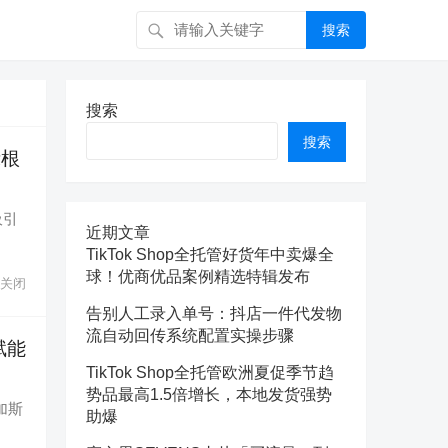
搜索
搜索
搜索
示根
吸引
近期文章
TikTok Shop全托管好货年中卖爆全
球！优商优品案例精选特辑发布
关闭
告别人工录入单号：抖店一件代发物
流自动回传系统配置实操步骤
赋能
TikTok Shop全托管欧洲夏促季节趋
势品最高1.5倍增长，本地发货强势
加斯
助爆