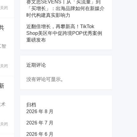
赛文思SEVENS丨从「买流量」到
关闭
「买增长」：出海品牌如何在新媒介
时代构建真实影响力
近翻倍增长，再攀新高！TikTok
共
Shop美区年中促跨境POP优秀案例
重磅发布
工智
近期评论
关闭
没有评论可显示。
新
技术
归档
2026 年 8 月
2026 年 7 月
关闭
2026 年 6 月