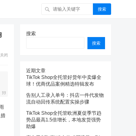
搜索
响
搜索
搜索
关闭
近期文章
TikTok Shop全托管好货年中卖爆全
球！优商优品案例精选特辑发布
告别人工录入单号：抖店一件代发物
流自动回传系统配置实操步骤
雨
TikTok Shop全托管欧洲夏促季节趋
急措
势品最高1.5倍增长，本地发货强势
助爆