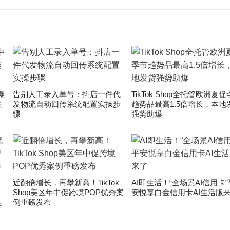
爆
告别人工录入单号：抖店一件代
TikTok Shop全托管欧洲夏
发
发物流自动回传系统配置实操步
趋势品最高1.5倍增长，本地
骤
强势助爆
近翻倍增长，再攀新高！TikTok
AI即生活！“全场景AI信用卡”
Shop美区年中促跨境POP优秀案
安悦享白金信用卡AI生活版
」
例重磅发布
在