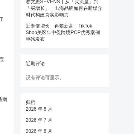
赛文思SEVENS丨从「买流量」到
「买增长」：出海品牌如何在新媒介
时代构建真实影响力
了
近翻倍增长，再攀新高！TikTok
Shop美区年中促跨境POP优秀案例
重磅发布
痘
近期评论
没有评论可显示。
些病
归档
2026 年 8 月
2026 年 7 月
2026 年 6 月