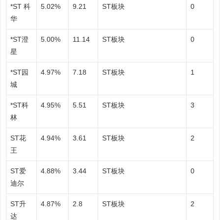
*ST 科
5.02%
9.21
ST板块
0
华
*ST澄
5.00%
11.14
ST板块
0
星
*ST园
4.97%
7.18
ST板块
1
城
*ST科
4.95%
5.51
ST板块
3
林
ST花
4.94%
3.61
ST板块
2
王
ST爱
4.88%
3.44
ST板块
0
迪尔
ST升
4.87%
2.8
ST板块
2
达