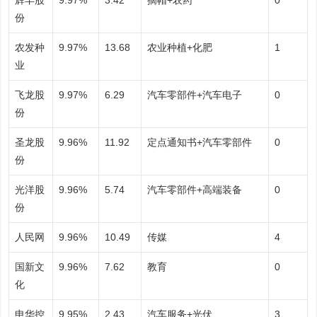
辉丰股
9.97%
3.42
摘帽+农药
0
份
农发种
9.97%
13.68
农业种植+化肥
1
业
飞龙股
9.97%
6.29
汽车零部件+汽车电子
0
份
圣龙股
9.96%
11.92
定点通知书+汽车零部件
0
份
光洋股
9.96%
5.74
汽车零部件+高端装备
0
份
人民网
9.96%
10.49
传媒
4
国新文
9.96%
7.62
教育
0
化
申华控
9.95%
2.43
汽车服务+光伏
3