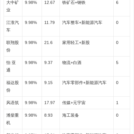
大中矿
9.98%
12.67
铁矿石+钢铁
6
业
江淮汽
9.98%
11.79
汽车整车+新能源汽车
0
车
联翔股
9.98%
21.6
家用轻工+新股
0
份
怡 亚
9.98%
9.37
物流+白酒
5
通
福达股
9.98%
9.15
汽车零部件+新能源汽车
0
份
风语筑
9.98%
17.97
传媒+元宇宙
1
潍柴重
9.98%
8.93
海工装备
0
机