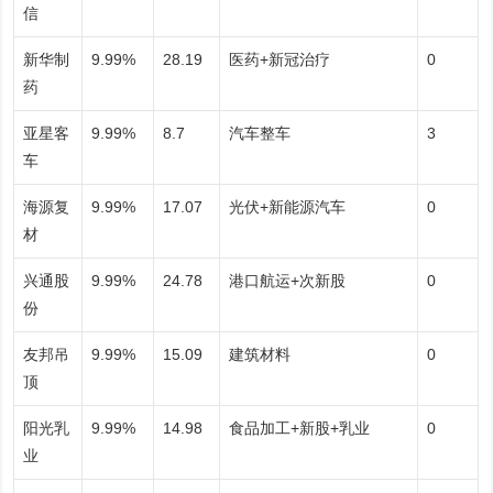
信
新华制
9.99%
28.19
医药+新冠治疗
0
药
亚星客
9.99%
8.7
汽车整车
3
车
海源复
9.99%
17.07
光伏+新能源汽车
0
材
兴通股
9.99%
24.78
港口航运+次新股
0
份
友邦吊
9.99%
15.09
建筑材料
0
顶
阳光乳
9.99%
14.98
食品加工+新股+乳业
0
业