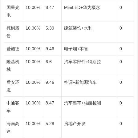
国星光
10.00%
8.47
MiniLED+华为概念
0
电
棕榈股
10.00%
5.39
建筑装饰+水利
0
份
爱施德
10.00%
9.46
电子烟+零售
0
隆基机
10.00%
6.6
汽车零部件+特斯拉
0
械
盾安环
10.00%
9.46
空调+新能源汽车
0
境
中通客
10.00%
8.47
汽车整车+核酸检测
0
车
海南高
10.00%
5.28
房地产开发
0
速