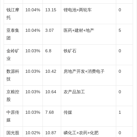
钱江摩
10.04%
13.15
锂电池+两轮车
0
托
亚泰集
10.04%
3.07
医药+建材+地产
5
团
金岭矿
10.03%
6.8
铁矿石
0
业
数源科
10.03%
10.42
房地产开发+消费电子
0
技
京粮控
10.03%
10.64
农产品加工
0
股
中原传
10.03%
7.68
传媒
1
媒
国光股
10.02%
10.87
磷化工+农药+化肥
0