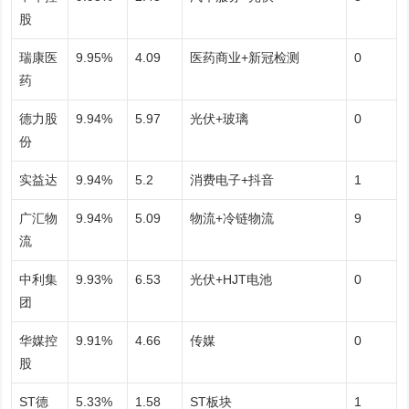
股
瑞康医
9.95%
4.09
医药商业+新冠检测
0
药
德力股
9.94%
5.97
光伏+玻璃
0
份
实益达
9.94%
5.2
消费电子+抖音
1
广汇物
9.94%
5.09
物流+冷链物流
9
流
中利集
9.93%
6.53
光伏+HJT电池
0
团
华媒控
9.91%
4.66
传媒
0
股
ST德
5.33%
1.58
ST板块
1