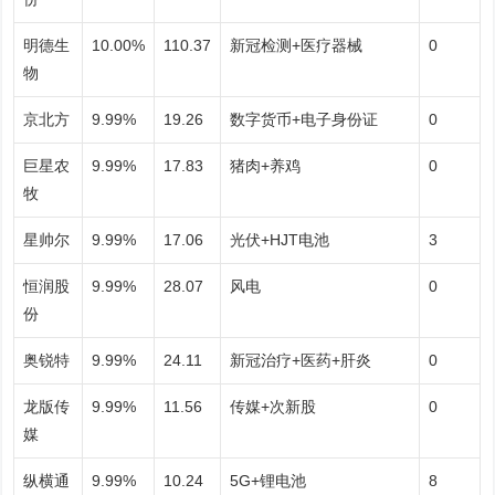
明德生
10.00%
110.37
新冠检测+医疗器械
0
物
京北方
9.99%
19.26
数字货币+电子身份证
0
巨星农
9.99%
17.83
猪肉+养鸡
0
牧
星帅尔
9.99%
17.06
光伏+HJT电池
3
恒润股
9.99%
28.07
风电
0
份
奥锐特
9.99%
24.11
新冠治疗+医药+肝炎
0
龙版传
9.99%
11.56
传媒+次新股
0
媒
纵横通
9.99%
10.24
5G+锂电池
8