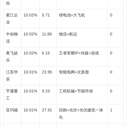
份
紫江企
10.02%
5.71
锂电池+大飞机
0
业
中创物
10.02%
11.86
物流+航运
0
流
奥飞娱
10.02%
6.15
王者荣耀IP+传媒+游戏
0
乐
江苏华
10.01%
23.95
智能电网+次新股
0
辰
宇通重
10.01%
9.23
工程机械+节能环保
0
工
亚玛顿
10.01%
27.91
回购+光伏+光伏建筑一体
1
化