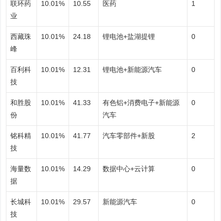
联环药
10.01%
10.55
医药
1
业
西藏珠
10.01%
24.18
锂电池+盐湖提锂
0
峰
百利科
10.01%
12.31
锂电池+新能源汽车
0
技
和胜股
10.01%
41.33
有色铝+消费电子+新能源
0
份
汽车
铭科精
10.01%
41.77
汽车零部件+新股
2
技
海量数
10.01%
14.29
数据中心+云计算
0
据
长城科
10.01%
29.57
新能源汽车
0
技