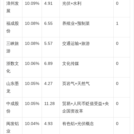
漳州发
10.09%
4.91
光伏+水利
0
展
福成股
10.08%
6.55
养殖业+预制菜
1
份
三峡旅
10.08%
5.57
交通运输+旅游
0
游
浙数文
10.06%
6.89
文化传媒
0
化
山东墨
10.05%
4.27
页岩气+天然气
0
龙
中成股
10.05%
11.28
贸易+人民币贬值受益+央
0
份
企国资改革
闽发铝
10.04%
4.93
有色铝+光伏概念
0
业