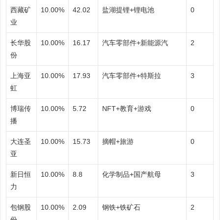
西藏矿
10.00%
42.02
盐湖提锂+锂电池
0
业
长华股
10.00%
16.17
汽车零部件+新能源汽
2
份
上海亚
10.00%
17.93
汽车零部件+特斯拉
3
虹
博瑞传
10.00%
5.72
NFT+教育+游戏
0
播
大连圣
10.00%
15.73
摘帽+旅游
0
亚
新日恒
10.00%
8.8
化学制品+国产航母
3
力
包钢股
10.00%
2.09
钢铁+铁矿石
2
份