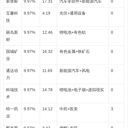
新坐标
9.97%
17.31
汽车零部件+新能源汽车
0
宝馨科
9.97%
4.19
光伏+通用设备
0
技
丽岛新
9.97%
12.46
锂电池+有色铝
0
材
国城矿
9.97%
16.32
有色金属+铁矿石
0
业
通达动
9.97%
11.69
新能源汽车+风电
0
力
科瑞技
9.97%
14.78
锂电池+电子烟+虚拟现实
0
术
特一药
9.97%
14.12
中药+医美
3
业