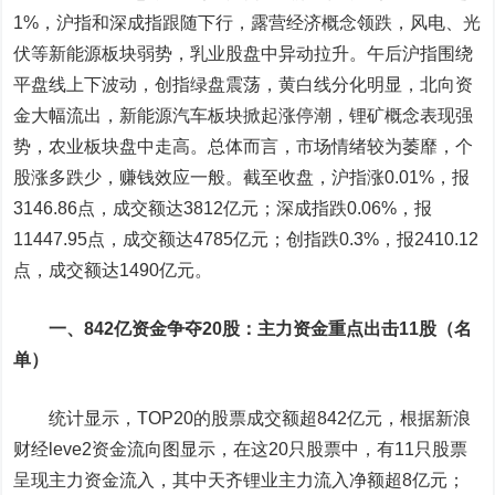
1%，沪指和深成指跟随下行，露营经济概念领跌，风电、光
伏等新能源板块弱势，乳业股盘中异动拉升。午后沪指围绕
平盘线上下波动，创指绿盘震荡，黄白线分化明显，北向资
金大幅流出，新能源汽车板块掀起涨停潮，锂矿概念表现强
势，农业板块盘中走高。总体而言，市场情绪较为萎靡，个
股涨多跌少，赚钱效应一般。截至收盘，沪指涨0.01%，报
3146.86点，成交额达3812亿元；深成指跌0.06%，报
11447.95点，成交额达4785亿元；创指跌0.3%，报2410.12
点，成交额达1490亿元。
一、842亿资金争夺20股：主力资金重点出击11股（名
单）
统计显示，TOP20的股票成交额超842亿元，根据新浪
财经leve2资金流向图显示，在这20只股票中，有11只股票
呈现主力资金流入，其中
天齐锂业
主力流入净额超8亿元；