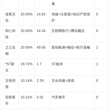
素
读客文
20.00%
14.82
传媒+次新股+知识产权保
0
化
护
和仁科
20.00%
14.34
互联网医疗+腾讯概念
0
技
之江生
20.00%
49.56
新冠检测+猴痘+医疗器械
2
物
*ST新
19.72%
1.7
ST板块
1
文
文投控
10.14%
2.39
文化传媒+游戏
0
股
安凯客
10.11%
5.01
汽车整车
0
车