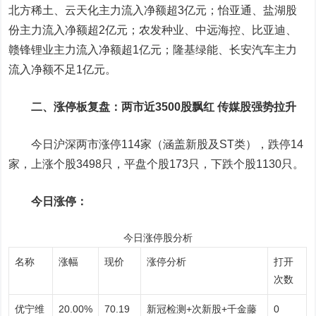
北方稀土
、
云天化
主力流入净额超3亿元；
怡亚通
、
盐湖股
份
主力流入净额超2亿元；
农发种业
、
中远海控
、
比亚迪
、
赣锋锂业
主力流入净额超1亿元；
隆基绿能
、
长安汽车
主力
流入净额不足1亿元。
二、涨停板复盘：两市近3500股飘红 传媒股强势拉升
今日沪深两市涨停114家（涵盖新股及ST类），跌停14
家，上涨个股3498只，平盘个股173只，下跌个股1130只。
今日涨停：
今日涨停股分析
名称
涨幅
现价
涨停分析
打开
次数
优宁维
20.00%
70.19
新冠检测+次新股+千金藤
0