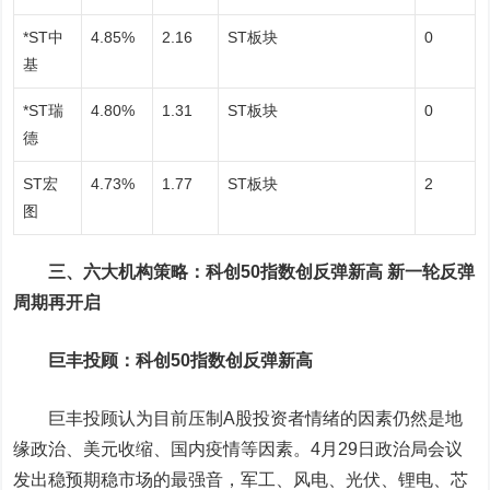
*ST中
4.85%
2.16
ST板块
0
基
*ST瑞
4.80%
1.31
ST板块
0
德
ST宏
4.73%
1.77
ST板块
2
图
三、六大机构策略：科创50指数创反弹新高 新一轮反弹
周期再开启
巨丰投顾：科创50指数创反弹新高
巨丰投顾认为目前压制A股投资者情绪的因素仍然是地
缘政治、美元收缩、国内疫情等因素。4月29日政治局会议
发出稳预期稳市场的最强音，
军工
、风电、光伏、锂电、芯