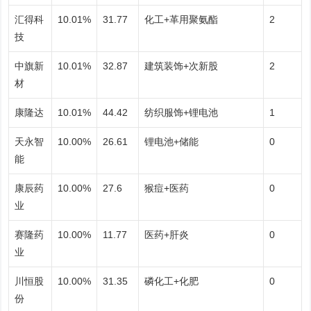
汇得科
10.01%
31.77
化工+革用聚氨酯
2
技
中旗新
10.01%
32.87
建筑装饰+次新股
2
材
康隆达
10.01%
44.42
纺织服饰+锂电池
1
天永智
10.00%
26.61
锂电池+储能
0
能
康辰药
10.00%
27.6
猴痘+医药
0
业
赛隆药
10.00%
11.77
医药+肝炎
0
业
川恒股
10.00%
31.35
磷化工+化肥
0
份