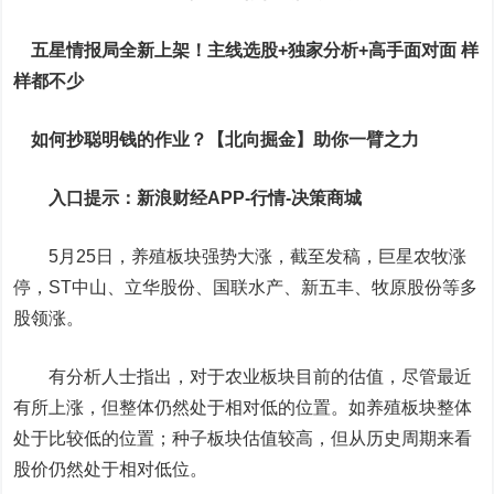
五星情报局全新上架！主线选股+独家分析+高手面对面 样
样都不少
如何抄聪明钱的作业？【北向掘金】助你一臂之力
入口提示：新浪财经APP-行情-决策商城
5月25日，养殖板块强势大涨，截至发稿，
巨星农牧
涨
停，ST中山、
立华股份
、
国联水产
、
新五丰
、
牧原股份
等多
股领涨。
有分析人士指出，对于农业板块目前的估值，尽管最近
有所上涨，但整体仍然处于相对低的位置。如养殖板块整体
处于比较低的位置；种子板块估值较高，但从历史周期来看
股价仍然处于相对低位。