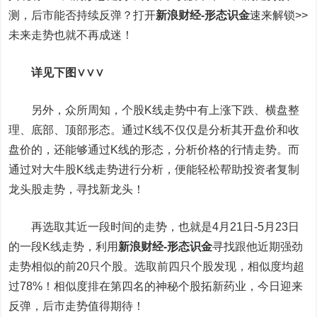
测，后市能否持续反弹？打开
新浪财经-形态识金
速来解锁>>
未来走势也就不再成迷！
详见下图∨∨∨
另外，众所周知，个股K线走势中有上涨下跌、横盘整
理、底部、顶部形态。通过K线不仅仅是分析其开盘价和收
盘价的，还能够通过K线的形态，分析价格的行情走势。而
通过对大牛股K线走势进行分析，便能轻松帮助投资者复制
龙头股走势，寻找新龙头！
再选取其近一段时间的走势，也就是4月21日-5月23日
的一段K线走势，利用
新浪财经-形态识金
寻找跟他近期强劲
走势相似的前20只个股。选取前四只个股发现，相似度均超
过78%！相似度排在第四名的神秘个股
拓新药业
，今日迎来
反弹，后市走势值得期待！