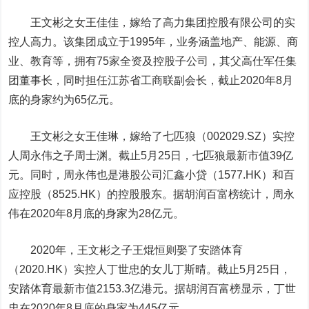
王文彬之女王佳佳，嫁给了高力集团控股有限公司的实
控人高力。该集团成立于1995年，业务涵盖地产、能源、商
业、教育等，拥有75家全资及控股子公司，其父高仕军任集
团董事长，同时担任江苏省工商联副会长，截止2020年8月
底的身家约为65亿元。
王文彬之女王佳琳，嫁给了
七匹狼
（002029.SZ）实控
人周永伟之子周士渊。截止5月25日，七匹狼最新市值39亿
元。同时，周永伟也是港股公司汇鑫小贷（1577.HK）和百
应控股（8525.HK）的控股股东。据胡润百富榜统计，周永
伟在2020年8月底的身家为28亿元。
2020年，王文彬之子王焜恒则娶了安踏体育
（2020.HK）实控人丁世忠的女儿丁斯晴。截止5月25日，
安踏体育最新市值2153.3亿港元。据胡润百富榜显示，丁世
忠在2020年8月底的身家为445亿元。