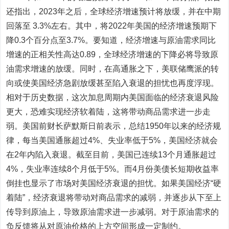
还指出，2023年之后，全球经济增速预计将放缓，并在中期
回落至 3.3%左右。其中，将2022年美国的经济增速预期下
降0.3个百分点至3.7%。要知道，
经济增速与原油需求同比
增速的正相关性高达0.89，全球经济增速的下降必将导致原
油需求增速的放缓。
同时，在高通胀之下，美联储鹰派的转
向或使美国经济急剧放缓甚至陷入衰退的担忧也再度浮现。
相对于历史数据，
这次加息周期内美国面临的经济衰退风险
更大，恐难实现经济软着陆，这将带动商品需求进一步走
弱。
美国前财长萨默斯日前表示，总结1950年以来的经济规
律，每当美国通胀超过4%、失业率低于5%，美国经济就会
在2年内陷入衰退。截至目前，美国已连续13个月通胀超过
4%，失业率连续8个月低于5%。而4月份美债长短期收益率
倒挂也显示了市场对美国经济衰退的担忧。
如果美国经济“硬
着陆”，经济衰退将带动对商品需求的减弱，并逐步从下至上
传导到原油上，导致原油需求进一步减弱。对于原油需求的
负反馈将从对原油价格的上方空间形成一定制约。