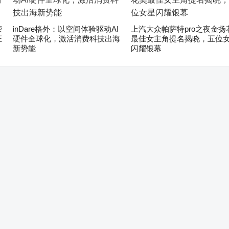
荣
inDare格外：以空间体验驱动AI
上汽大众帕萨特pro之夜金扬
证
硬件全球化，激活消费科技出海
最佳女主角提名揭晓，五位
新势能
闪耀银幕