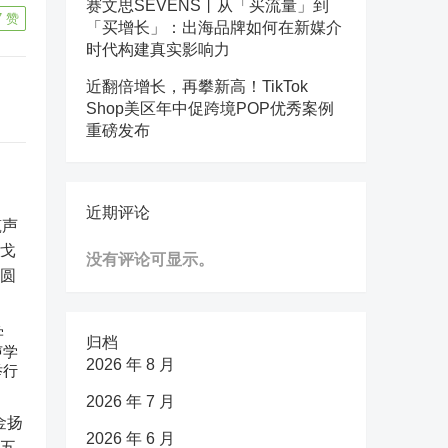
赛文思SEVENS丨从「买流量」到
7
赞
「买增长」：出海品牌如何在新媒介
时代构建真实影响力
近翻倍增长，再攀新高！TikTok
Shop美区年中促跨境POP优秀案例
重磅发布
近期评论
没有评论可显示。
学
归档
声学
2026 年 8 月
举行
2026 年 7 月
2026 年 6 月