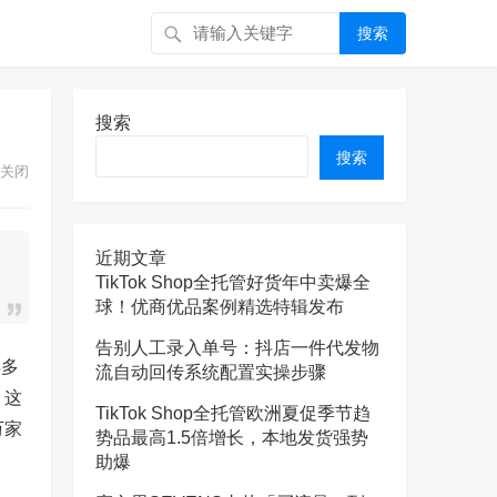
搜索
搜索
搜索
关闭
近期文章
TikTok Shop全托管好货年中卖爆全
球！优商优品案例精选特辑发布
告别人工录入单号：抖店一件代发物
年多
流自动回传系统配置实操步骤
，这
TikTok Shop全托管欧洲夏促季节趋
万家
势品最高1.5倍增长，本地发货强势
助爆