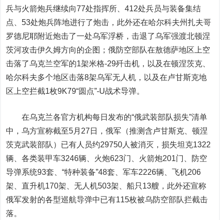
兵与火箭炮兵继续向77处指挥所、412处兵员与装备集结
点、53处炮兵阵地进行了炮击，此外还在哈尔科夫州扎夫哥
罗德尼耶附近炮击了一处乌军浮桥，击退了乌军强渡北顿涅
茨河攻击伊久姆方向的企图；俄防空部队在敖德萨地区上空
击落了乌克兰空军的1架米格-29歼击机，以及在顿涅茨克、
哈尔科夫多个地区击落8架乌军无人机，以及在卢甘斯克地
区上空拦截1枚9K79“圆点”-U战术导弹。
在乌克兰各官方机构每日发布的“俄武装部队损失”清单
中，乌方宣称截至5月27日，俄军（推测含卢甘斯克、顿涅
茨克武装部队）已有人员约29750人被消灭，损失坦克1322
辆、各类装甲车3246辆、火炮623门、火箭炮201门、防空
导弹系统93套、“特种装备”48套、军车2226辆、飞机206
架、直升机170架、无人机503架、船只13艘，此外还宣称
俄军发射的各型巡航导弹中已有115枚被乌防空部队拦截击
落。