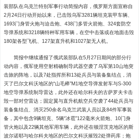
装部队在乌克兰特别军事行动简报内容，俄罗斯方面宣称自
2月24日行动开始以来，已击毁乌军3281辆坦克装甲车辆、
1693门身管火炮与迫击炮、438门多管火箭炮、324套防空
导弹系统和3218辆特种军用车辆，在空中击落或在地面击毁
180架各型飞机、127架直升机和1027架无人机。
简报中继续通报了俄武装部队在5月27日期间的部分行
动内容，俄军使用空射精确制导武器空袭了乌军第10山地突
击旅的阵地，以及7处指挥所和13处兵员与装备集结点，消
灭了巴尔文科沃地区的“山毛榉”M1地空导弹发射车与S-300
地空导弹系统制导雷达，此外还在哈尔科夫的古萨罗夫卡击
毁一部对空雷达；固定翼与直升机航空兵空袭了44处兵员与
装备集结点、消灭250余名乌克兰武装人员以及84件军事装
备，其中包含9辆坦克、5辆“冰雹”122毫米火箭炮、10门身
管火炮以及22辆其他军用车辆，此外还在顿涅茨克地区的斯
波尔诺耶与哈尔科夫地区的巴尔文科沃摧毁2处弹药库；炮