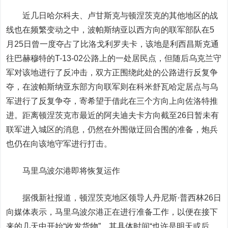
近几日哈尔科夫、卢甘斯克与顿涅茨克的其他地区的战
线也在频繁变动之中，波帕斯纳亚以西方向的联军部队在5
月25日曾一度夺占了比洛戈利罗夫卡，该地是利西昌斯克通
往巴赫穆特的T-13-02公路上的一处居民点，但随后乌克兰守
军对该地进行了反冲击，双方正围绕此处的公路进行反复争
夺，在波帕斯纳亚东部方向联军则在科米舒瓦哈定居点与乌
军进行了反复争夺，寄希望于借此在三个方向上向佐洛特推
进。距离顿涅茨克市最近的阿夫迪夫卡方向截至26日暂未有
联军进入城区的消息，仍然在外围做迂回合围的准备，炮兵
也仍在向该地守军进行打击。
马里乌波尔港即将恢复运作
据俄新社报道，顿涅茨克地区领导人丹尼斯·普西林26日
向媒体表示，马里乌波尔港正在进行准备工作，以便在接下
来的几天中开始“收发货物”，其具体时间“也许是明天或后