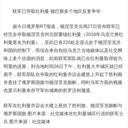
联军已夺取红利曼 顿巴斯多个地区反复争夺
据今日俄罗斯RT报道，顿涅茨克当局27日宣布联军已
经完全夺取顿涅茨克州北部重镇红利曼（2016年乌克兰将红
利曼更名为利曼），至此已有220处定居点处于顿涅茨克共
和国的控制下，而综合来自包括乌克兰当地媒体以及社交网
络上多个信源的消息，此前联军部队就已在红利曼取得较为
明显的进展，到当地时间26日下午，红利曼大半城区就已经
易手，联军部队在夺取的红利曼市议会建筑上升起了胜利期
并悬挂了俄罗斯国旗与顿涅茨克旗帜，同时乌军方面的视频
也显示利曼幸存守军向城南的舒罗沃村撤退。
联军在红利曼市议会大楼上悬挂了胜利旗、顿涅茨克旗帜与
俄罗斯国旗 图片来源：社交媒体
在红利曼城区行进的联军士
兵 图片来源：社交媒体