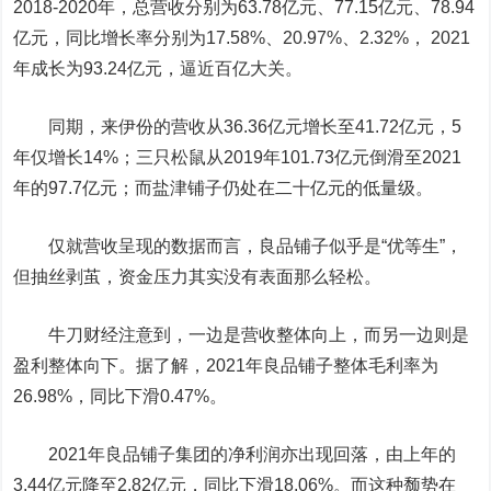
2018-2020年，总营收分别为63.78亿元、77.15亿元、78.94
亿元，同比增长率分别为17.58%、20.97%、2.32%， 2021
年成长为93.24亿元，逼近百亿大关。
同期，
来伊份
的营收从36.36亿元增长至41.72亿元，5
年仅增长14%；
三只松鼠
从2019年101.73亿元倒滑至2021
年的97.7亿元；而
盐津铺子
仍处在二十亿元的低量级。
仅就营收呈现的数据而言，良品铺子似乎是“优等生”，
但抽丝剥茧，资金压力其实没有表面那么轻松。
牛刀财经注意到，一边是营收整体向上，而另一边则是
盈利整体向下。据了解，2021年良品铺子整体毛利率为
26.98%，同比下滑0.47%。
2021年良品铺子集团的净利润亦出现回落，由上年的
3.44亿元降至2.82亿元，同比下滑18.06%。而这种颓势在