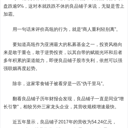
盘跌逾9%，这对本就跌跌不休的良品铺子来说，无疑是雪上
加霜。
用一句话来评价高瓴的行为，就是“商人重利轻别离”。
要知道高瓴作为亚洲最大的私募基金之一，投资风格向
来是敢于重仓，敢于逆势投资，以其自带的赋能光环和后者
多年积累的渠道能力，即便良品铺子股市失利，依然可以强
强联姻再度起势。
除非，这家零食铺子被看穿是一匹“伪千里马”。
翻看良品铺子历年财报会发现，良品铺子一直是同业“增
长引擎”，相较另外三家龙头企业，其营收规模增速最快。
近五年显示，良品铺子2017年的营收为54.24亿元，