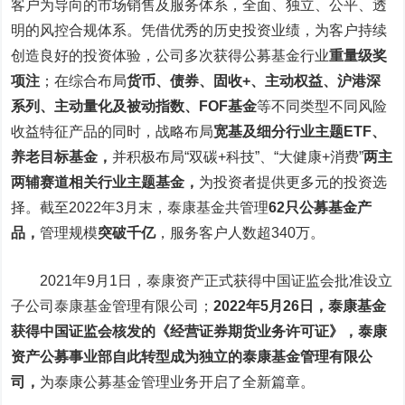
客户为导向的市场销售及服务体系，全面、独立、公平、透
明的风控合规体系。凭借优秀的历史投资业绩，为客户持续
创造良好的投资体验，公司多次获得公募基金行业
重量级奖
项注
；在综合布局
货币、债券、固收+、主动权益、沪港深
系列、主动量化及被动指数、FOF基金
等不同类型不同风险
收益特征产品的同时，战略布局
宽基及细分行业主题ETF、
养老目标基金，
并积极布局“双碳+科技”、“大健康+消费”
两主
两辅赛道相关行业主题基金，
为投资者提供更多元的投资选
择。截至2022年3月末，泰康基金共管理
62只公募基金产
品，
管理规模
突破千亿
，
服务客户人数超340万。
2021年9月1日，泰康资产正式获得中国证监会批准设立
子公司泰康基金管理有限公司；
2022年5月26日，泰康基金
获得中国证监会核发的《经营证券期货业务许可证》，泰康
资产公募事业部自此转型成为独立的泰康基金管理有限公
司，
为泰康公募基金管理业务开启了全新篇章。