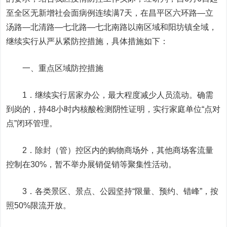
至全区无新增社会面病例连续满7天
，在
昌平区六环路—立
汤路—北清路—七北路—七北南路以南区域和阳坊镇全域
，
继续实行从严从紧防控措施，
具体措施如下
：
一、重点区域防控措施
1．继续实行居家办公，最大程度减少人员流动。确需
到岗的，持48小时内核酸检测阴性证明，实行家庭单位“点对
点”闭环管理。
2．除封（管）控区内的购物商场外，其他商场客流量
控制在30%，暂不举办展销促销等聚集性活动。
3．各类景区、景点、公园坚持“限量、预约、错峰”，按
照50%限流开放。