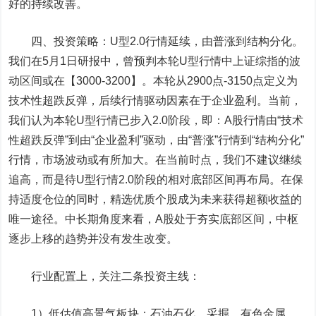
好的持续改善。
四、投资策略：U型2.0行情延续，由普涨到结构分化。
我们在5月1日研报中，曾预判本轮U型行情中上证综指的波
动区间或在【3000-3200】。本轮从2900点-3150点定义为
技术性超跌反弹，后续行情驱动因素在于企业盈利。当前，
我们认为本轮U型行情已步入2.0阶段，即：A股行情由“技术
性超跌反弹”到由“企业盈利”驱动，由“普涨”行情到“结构分化”
行情，市场波动或有所加大。在当前时点，我们不建议继续
追高，而是待U型行情2.0阶段的相对底部区间再布局。在保
持适度仓位的同时，精选优质个股成为未来获得超额收益的
唯一途径。中长期角度来看，A股处于夯实底部区间，中枢
逐步上移的趋势并没有发生改变。
行业配置上，关注二条投资主线：
1）低估值高景气板块：
石油石化、采掘、有色金属