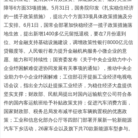
障等6方面33项措施。5月31日，国务院印发《扎实稳住经济
的一揽子政策措施》，提出六个方面33项具体政策措施及分
工安排。6月1日，
国常会
部署加快稳经济一揽子政策措施落
地生效，提出新增1400多亿元留抵退税，要在7月份退到
位、对金融支持基础设施建设，调增政策性银行8000亿元信
贷额度等。人民银行着力提升金融机构服务小微企业的意
愿、能力和可持续性；
国资委
发布《关于中央企业助力中小
企业纾困解难促进协同发展有关事项的通知》，推动中央企
业助力中小企业纾困解难；
工信部
召开提振工业经济电视电
话会议，指出全力以赴提振工业经济，为稳住经济大盘提供
坚实支撑；
财政部、民航局
提出对国内运输航空公司符合条
件的国内客运航班给予补贴政策支持；促进汽车消费方面，
国家财政
部、税务总局
发布减半征收车辆购置税的优惠政
策；
工业和信息化部办公厅等四部门
部署开展新一轮新能源
汽车下乡活动，26家车企以及旗下共70款新能源车型参与。