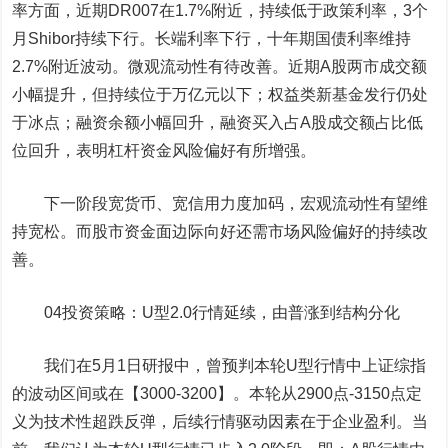
率方面，近期D
R007
在1.7%附近，持续低于政策利率，3个
月Shibor持续下行。长端利率下行，十年期国债利率维持
2.7%附近波动。
微观流动性有待改善。
近期A股两市成交额
小幅提升，但持续位于万亿元以下；权益类新基金发行仍处
于冰点；融资余额小幅回升，融资买入占A股成交额占比低
位回升，表明杠杆资金风险偏好有所增强。
下一阶段宽货币、宽信用力度加码，宏观流动性有望维
持宽松。而股市资金面边际向好还需市场风险偏好的持续改
善。
04
投资策略：U型2.0行情延续，由普涨到结构分化
我们在5月1日研报中，曾预判本轮U型行情中上证综指
的波动区间或在【3000-3200】。本轮从2900点-3150点定
义为技术性超跌反弹，后续行情驱动因素在于企业盈利。当