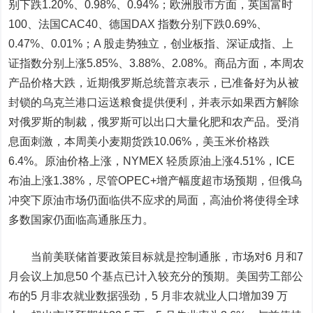
别下跌1.20%、0.98%、0.94%；欧洲股市方面，英国富时
100、法国CAC40、德国DAX 指数分别下跌0.69%、
0.47%、0.01%；A 股走势独立，创业板指、深证成指、上
证指数分别上涨5.85%、3.88%、2.08%。
商品方面
，本周
农
产品
价格大跌，近期俄罗斯总统普京表示，已准备好为从被
封锁的乌克兰港口运送粮食提供便利，并表示如果西方解除
对俄罗斯的制裁，俄罗斯可以出口大量化肥和农产品。受消
息面刺激，本周美小麦期货跌10.06%，美玉米价格跌
6.4%。原油价格上涨，NYMEX 轻质原油上涨4.51%，ICE
布油上涨1.38%，尽管OPEC+增产幅度超市场预期，但俄乌
冲突下原油市场仍面临供不应求的局面，高油价将使得全球
多数国家仍面临高通胀压力。
当前美联储首要政策目标就是控制通胀，市场对6 月和7
月会议上加息50 个基点已计入较充分的预期。
美国劳工部公
布的5 月非农就业数据强劲，5 月非农就业人口增加39 万