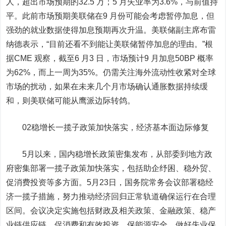
人，超出市场预期的32.5 万；5 月失业率为3.6%，与前值持
平。此前市场预期美联储在9 月份可能会考虑暂停加息，但
强劲的就业数据使得加息预期再次升温。美联储副主席布雷
纳德表示，“目前还看不到能让美联储暂停加息的理由。”根
据CME 观察，截至6 月3 日，市场预计9 月加息50BP 概率
为62%，而上一周为35%。仍需关注海外流动性收紧对全球
市场的扰动，如果在未来几个月市场确认通胀数据持续缓
和，则美联储可能从鹰派边际转鸽。
02
稳增长一揽子政策加快落实，经济基本面边际修复
5月以来，国内稳增长政策密集发布，从部委到地方政
府密集部署一揽子政策加快落实，包括助企纾困、稳外贸、
促消费投资等多方面。
5月23日，国务院常务会议部署稳经
济一揽子措施，努力推动经济回归正常轨道确保运行在合理
区间。会议决定实施包括财政及相关政策、金融政策、稳产
业链供应链、促消费和有效投资、保能源安全、做好失业保