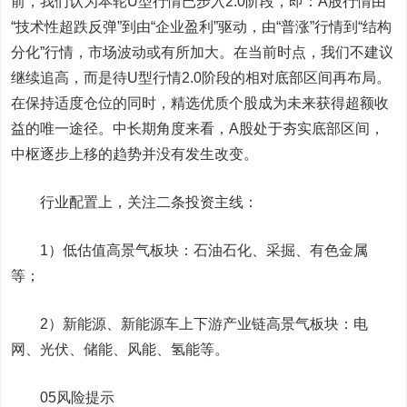
前，我们认为本轮U型行情已步入2.0阶段，即：A股行情由
“技术性超跌反弹”到由“企业盈利”驱动，由“普涨”行情到“结构
分化”行情，市场波动或有所加大。在当前时点，我们不建议
继续追高，而是待U型行情2.0阶段的相对底部区间再布局。
在保持适度仓位的同时，精选优质个股成为未来获得超额收
益的唯一途径。中长期角度来看，A股处于夯实底部区间，
中枢逐步上移的趋势并没有发生改变。
行业配置上，关注二条投资主线：
1）低估值高景气板块：石油石化、采掘、有色金属
等；
2）新能源、新能源车上下游产业链高景气板块：电
网、光伏、储能、风能、氢能等。
05
风险提示