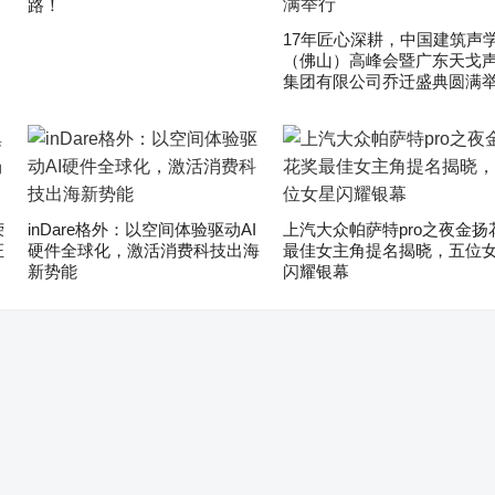
路！
17年匠心深耕，中国建筑声
（佛山）高峰会暨广东天戈
集团有限公司乔迁盛典圆满
荣
inDare格外：以空间体验驱动AI
上汽大众帕萨特pro之夜金扬
证
硬件全球化，激活消费科技出海
最佳女主角提名揭晓，五位
新势能
闪耀银幕