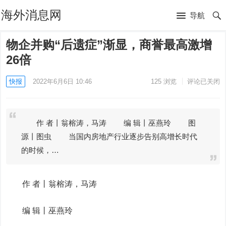
海外消息网
导航
物企并购“后遗症”渐显，商誉最高激增
26倍
快报
2022年6月6日 10:46
125
浏览
评论已关闭
作 者丨翁榕涛，马涛 编 辑丨巫燕玲 图
源丨图虫 当国内房地产行业逐步告别高增长时代
的时候，…
作 者丨翁榕涛，马涛
编 辑丨巫燕玲