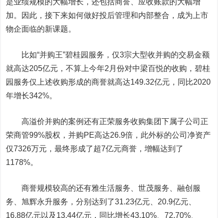
是业绩规模的大幅增长，还包括商誉、应收账款的大幅增
加。因此，接下来如何做好投后管理和内部整合，成为上市
物企面临的新课题。
比如“并购王”碧桂园服务，仅3宗大型收并购的交易金额
就高达205亿元，不算上今年2月份对中梁百悦的收购，碧桂
园服务仅上述收购形成的商誉就高达149.32亿元，同比2020
年增长342%。
高溢价并购的案例还有
正荣服务
收购集团下属子公司正
荣商管99%股权，并购PE高达26.9倍，此外标的公司净资产
仅7326万元，最终形成了超7亿元商誉，增幅达到了
1178%。
商誉规模较高的还有雅生活服务、世茂服务、
融创服
务
、
旭辉永升服务
，分别达到了31.23亿元、20.9亿元、
16.88亿元以及13.44亿元，同比增长43.10%、72.70%、