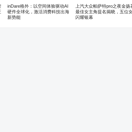
荣
inDare格外：以空间体验驱动AI
上汽大众帕萨特pro之夜金扬
证
硬件全球化，激活消费科技出海
最佳女主角提名揭晓，五位
新势能
闪耀银幕