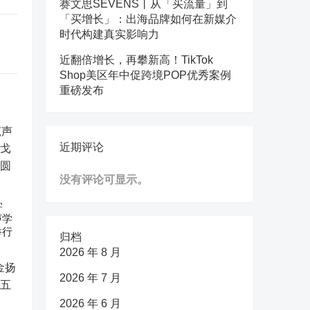
赛文思SEVENS丨从「买流量」到
「买增长」：出海品牌如何在新媒介
时代构建真实影响力
近翻倍增长，再攀新高！TikTok
Shop美区年中促跨境POP优秀案例
重磅发布
近期评论
没有评论可显示。
学
声学
举行
归档
2026 年 8 月
2026 年 7 月
2026 年 6 月