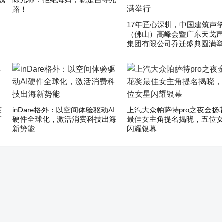
路！
17年匠心深耕，中国建筑声
（佛山）高峰会暨广东天戈
集团有限公司乔迁盛典圆满
荣
inDare格外：以空间体验驱动AI
上汽大众帕萨特pro之夜金扬
证
硬件全球化，激活消费科技出海
最佳女主角提名揭晓，五位
新势能
闪耀银幕