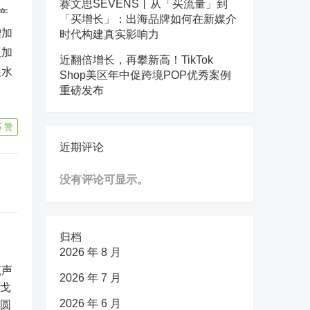
赛文思SEVENS丨从「买流量」到
产
「买增长」：出海品牌如何在新媒介
增加
时代构建真实影响力
板加
近翻倍增长，再攀新高！TikTok
展水
Shop美区年中促跨境POP优秀案例
重磅发布
5
赞
近期评论
没有评论可显示。
归档
2026 年 8 月
2026 年 7 月
2026 年 6 月