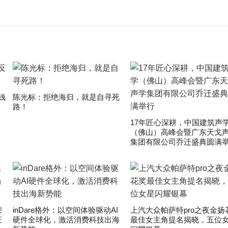
钱
陈光标：拒绝海归，就是自寻死
路！
17年匠心深耕，中国建筑声
（佛山）高峰会暨广东天戈
集团有限公司乔迁盛典圆满
荣
inDare格外：以空间体验驱动AI
上汽大众帕萨特pro之夜金扬
证
硬件全球化，激活消费科技出海
最佳女主角提名揭晓，五位