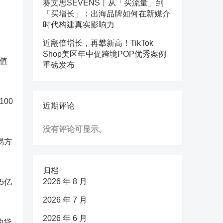
赛文思SEVENS丨从「买流量」到
「买增长」：出海品牌如何在新媒介
时代构建真实影响力
近翻倍增长，再攀新高！TikTok
Shop美区年中促跨境POP优秀案例
面值
重磅发布
00
近期评论
没有评论可显示。
易方
归档
2026 年 8 月
5亿
2026 年 7 月
2026 年 6 月
的贷