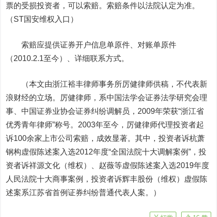
票的受损投资者，可以索赔。索赔条件以法院认定为准。
（ST国安维权入口）
索赔应提供证券开户信息单原件、对账单原件
（2010.2.1至今）、详细联系方式。
（本文由浙江裕丰律师事务所厉健律师供稿，不代表新
浪财经的立场。厉健律师，系中国法学会证券法学研究会理
事、中国证券业协会证券纠纷调解员，2009年荣获“浙江省
优秀青年律师”称号。2003年至今，厉健律师代理投资者起
诉100余家上市公司索赔，成效显著。其中，投资者诉
杭萧
钢构
虚假陈述案入选2012年度“全国法院十大调解案例”，投
资者诉
祥源文化
（维权）、赵薇等虚假陈述案入选2019年度
人民法院十大商事案例，投资者诉
辉丰股份
（维权）虚假陈
述案系江苏省首例证券纠纷普通代表人案。）