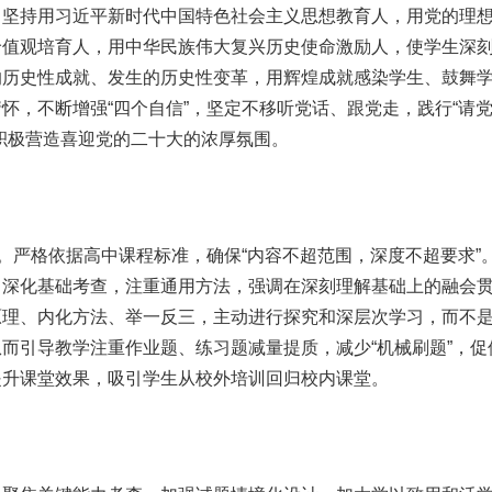
持用习近平新时代中国特色社会主义思想教育人，用党的理
价值观培育人，用中华民族伟大复兴历史使命激励人，使学生深
的历史性成就、发生的历史性变革，用辉煌成就感染学生、鼓舞
怀，不断增强“四个自信”，坚定不移听党话、跟党走，践行“请
积极营造喜迎党的二十大的浓厚氛围。
严格依据高中课程标准，确保“内容不超范围，深度不超要求”
，深化基础考查，注重通用方法，强调在深刻理解基础上的融会
原理、内化方法、举一反三，主动进行探究和深层次学习，而不
而引导教学注重作业题、练习题减量提质，减少“机械刷题”，促
提升课堂效果，吸引学生从校外培训回归校内课堂。