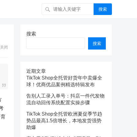
搜索
搜索
搜索
关闭
近期文章
TikTok Shop全托管好货年中卖爆全
球！优商优品案例精选特辑发布
告别人工录入单号：抖店一件代发物
方
流自动回传系统配置实操步骤
考
TikTok Shop全托管欧洲夏促季节趋
价育
势品最高1.5倍增长，本地发货强势
助爆