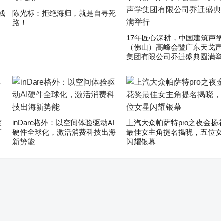
钱
陈光标：拒绝海归，就是自寻死
路！
17年匠心深耕，中国建筑声
（佛山）高峰会暨广东天戈
集团有限公司乔迁盛典圆满
荣
inDare格外：以空间体验驱动AI
上汽大众帕萨特pro之夜金扬
证
硬件全球化，激活消费科技出海
最佳女主角提名揭晓，五位
新势能
闪耀银幕