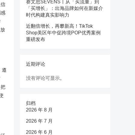
赛文思SEVENS丨从「买流量」到
想信
「买增长」：出海品牌如何在新媒介
刻感
时代构建真实影响力
学
近翻倍增长，再攀新高！TikTok
党放
Shop美区年中促跨境POP优秀案例
重磅发布
近期评论
。遵
没有评论可显示。
贯
是把
使
归档
2026 年 8 月
2026 年 7 月
2026 年 6 月