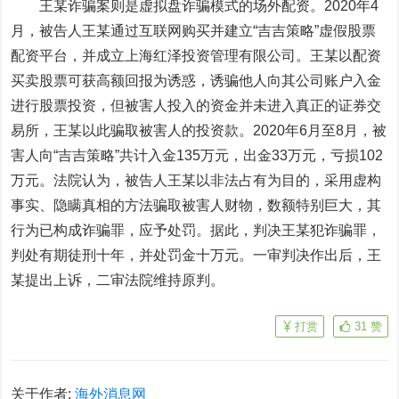
王某诈骗案则是虚拟盘诈骗模式的场外配资。2020年4
月，被告人王某通过互联网购买并建立“吉吉策略”虚假股票
配资平台，并成立上海红泽投资管理有限公司。王某以配资
买卖股票可获高额回报为诱惑，诱骗他人向其公司账户入金
进行股票投资，但被害人投入的资金并未进入真正的证券交
易所，王某以此骗取被害人的投资款。2020年6月至8月，被
害人向“吉吉策略”共计入金135万元，出金33万元，亏损102
万元。法院认为，被告人王某以非法占有为目的，采用虚构
事实、隐瞒真相的方法骗取被害人财物，数额特别巨大，其
行为已构成诈骗罪，应予处罚。据此，判决王某犯诈骗罪，
判处有期徒刑十年，并处罚金十万元。一审判决作出后，王
某提出上诉，二审法院维持原判。
打赏
31
赞
关于作者:
海外消息网