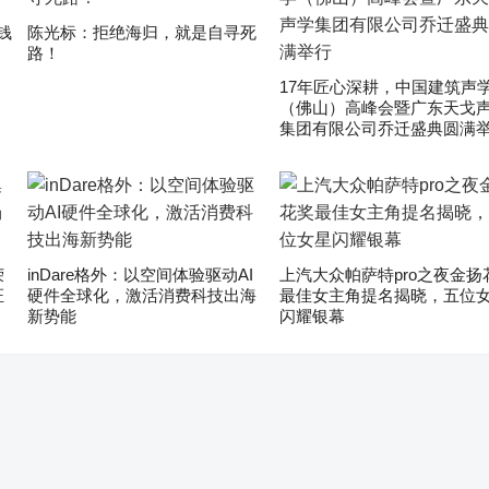
钱
陈光标：拒绝海归，就是自寻死
路！
17年匠心深耕，中国建筑声
（佛山）高峰会暨广东天戈
集团有限公司乔迁盛典圆满
荣
inDare格外：以空间体验驱动AI
上汽大众帕萨特pro之夜金扬
证
硬件全球化，激活消费科技出海
最佳女主角提名揭晓，五位
新势能
闪耀银幕