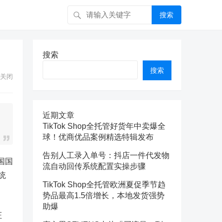
搜索
搜索
搜索
关闭
近期文章
TikTok Shop全托管好货年中卖爆全
球！优商优品案例精选特辑发布
告别人工录入单号：抖店一件代发物
国国
流自动回传系统配置实操步骤
统
TikTok Shop全托管欧洲夏促季节趋
势品最高1.5倍增长，本地发货强势
助爆
证