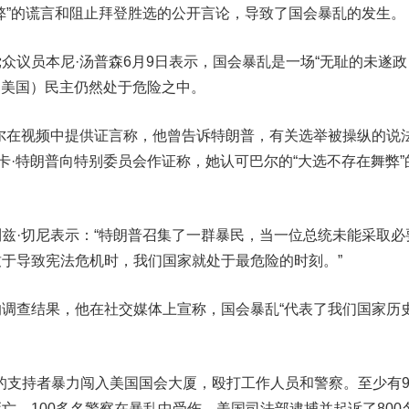
弊”的谎言和阻止拜登胜选的公开言论，导致了国会暴乱的发生。
议员本尼·汤普森6月9日表示，国会暴乱是一场“无耻的未遂政
，（美国）民主仍然处于危险之中。
在视频中提供证言称，他曾告诉特朗普，有关选举被操纵的说
万卡·特朗普向特别委员会作证称，她认可巴尔的“大选不存在舞弊”
·切尼表示：“特朗普召集了一群暴民，当一位总统未能采取必
于导致宪法危机时，我们国家就处于最危险的时刻。”
查结果，他在社交媒体上宣称，国会暴乱“代表了我们国家历
的支持者暴力闯入美国国会大厦，殴打工作人员和警察。至少有
亡，100多名警察在暴乱中受伤。美国司法部逮捕并起诉了800