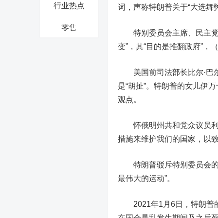
行业热点
词，声称特朗普关于“大选舞
零售
特别委员会主席、民主党众
变”，其“目的是推翻政府”
美国前司法部长比尔·巴尔
是“胡扯”。特朗普的女儿伊
观点。
怀俄明州共和党众议员利兹
措施来维护我们的国家，以致
特朗普驳斥特别委员会的调
最伟大的运动”。
2021年1月6日，特朗普
在国会暴乱发生期间及之后死