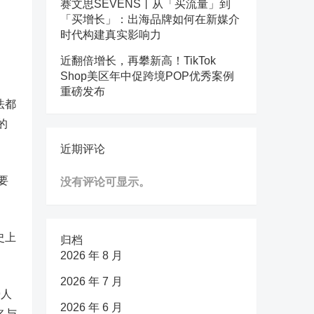
赛文思SEVENS丨从「买流量」到
「买增长」：出海品牌如何在新媒介
时代构建真实影响力
近翻倍增长，再攀新高！TikTok
Shop美区年中促跨境POP优秀案例
重磅发布
法都
的
近期评论
要
没有评论可显示。
史上
归档
2026 年 8 月
2026 年 7 月
9人
2026 年 6 月
名与