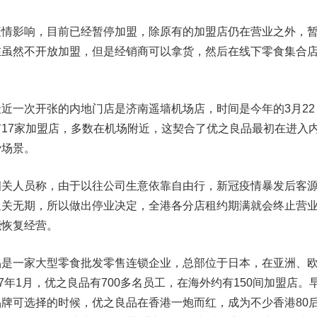
影响，目前已经暂停加盟，除原有的加盟店仍在营业之外，
在虽然不开放加盟，但是经销商可以拿货，然后在线下零食集合
一次开张的内地门店是济南遥墙机场店，时间是今年的3月22
17家加盟店，多数在机场附近，这契合了优之良品最初在进入
费场景。
人员称，由于以往公司生意依靠自由行，新冠疫情暴发后客
通关无期，所以做出停业决定，全港各分店租约期满就会终止营
能恢复经营。
一家大型零食批发零售连锁企业，总部位于日本，在亚洲、
7年1月，优之良品有700多名员工，在海外约有150间加盟店。
牌可选择的时候，优之良品在香港一炮而红，成为不少香港80