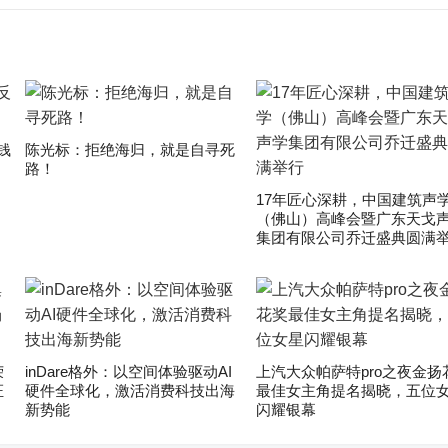
钱
陈光标：拒绝海归，就是自寻死
路！
17年匠心深耕，中国建筑声
（佛山）高峰会暨广东天戈
集团有限公司乔迁盛典圆满
荣
inDare格外：以空间体验驱动AI
上汽大众帕萨特pro之夜金扬
证
硬件全球化，激活消费科技出海
最佳女主角提名揭晓，五位
新势能
闪耀银幕