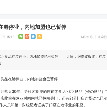
在港停业，内地加盟也已暂停
0日 15:12
133
浏览
评论已
之良品在港停业，内地加盟也已暂停 近日，据港媒报道，在港
的…
良品在港停业，内地加盟也已暂停
营近30年、受旅客欢迎的连锁零食店“优之良品（優の良品）”
门店此前在营业时间内就已拉闸关门，还有部分门店连货架也已
工作人员和第一财经记者证实了门店在港停业的消息。