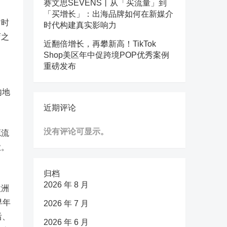
赛文思SEVENS丨从「买流量」到
「买增长」：出海品牌如何在新媒介
暂时
时代构建真实影响力
店之
近翻倍增长，再攀新高！TikTok
Shop美区年中促跨境POP优秀案例
重磅发布
内地
近期评论
没有评论可显示。
源流
业。
归档
2026 年 8 月
欧洲
早年
2026 年 7 月
后、
2026 年 6 月