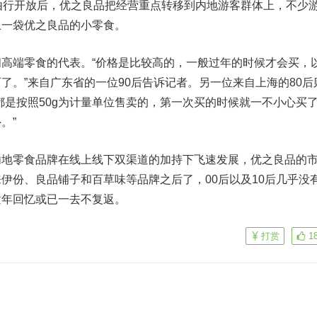
由行开放后，优之良品把经营重点转移到内地游客群体上，不少
上一袋优之良品的小零食。
端零食的代表。“价格是比较高的，一般过年的时候才会买，
了。”来自广东省的一位90后告诉记者。另一位来自上海的80后
都是按照50g为计量单位售卖的，第一次买的时候就一不小心买
。”
地零食品牌在
线上线下
双渠道的加持下飞速发展，优之良品的
来伊份
、
良品铺子
和百草味等品牌之后了，00后以及10后几乎没
童年回忆或已一去不复返。
打赏
1