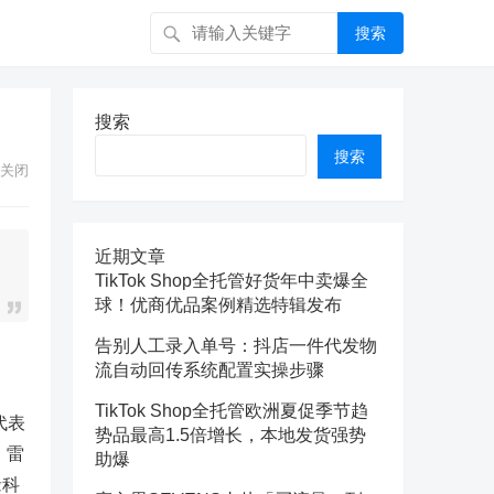
搜索
搜索
搜索
关闭
近期文章
TikTok Shop全托管好货年中卖爆全
球！优商优品案例精选特辑发布
告别人工录入单号：抖店一件代发物
流自动回传系统配置实操步骤
TikTok Shop全托管欧洲夏促季节趋
代表
势品最高1.5倍增长，本地发货强势
；雷
助爆
缘科