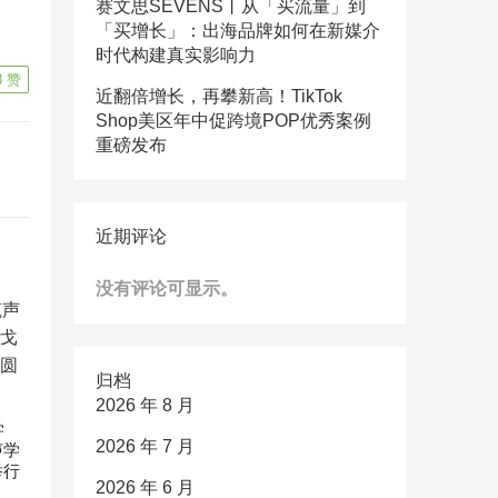
赛文思SEVENS丨从「买流量」到
「买增长」：出海品牌如何在新媒介
时代构建真实影响力
8
赞
近翻倍增长，再攀新高！TikTok
Shop美区年中促跨境POP优秀案例
重磅发布
近期评论
没有评论可显示。
归档
2026 年 8 月
学
2026 年 7 月
声学
举行
2026 年 6 月