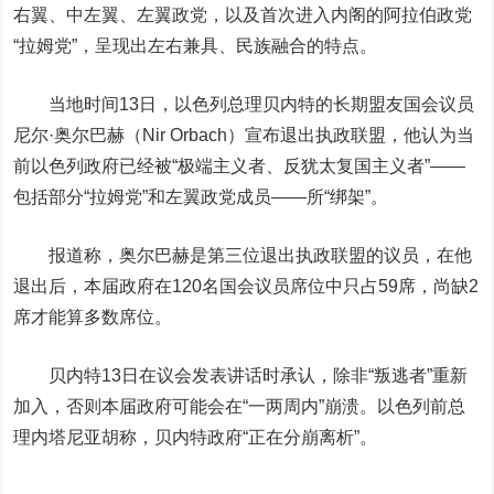
右翼、中左翼、左翼政党，以及首次进入内阁的阿拉伯政党
“拉姆党”，呈现出左右兼具、民族融合的特点。
当地时间13日，以色列总理贝内特的长期盟友国会议员
尼尔·奥尔巴赫（Nir Orbach）宣布退出执政联盟，他认为当
前以色列政府已经被“极端主义者、反犹太复国主义者”——
包括部分“拉姆党”和左翼政党成员——所“绑架”。
报道称，奥尔巴赫是第三位退出执政联盟的议员，在他
退出后，本届政府在120名国会议员席位中只占59席，尚缺2
席才能算多数席位。
贝内特13日在议会发表讲话时承认，除非“叛逃者”重新
加入，否则本届政府可能会在“一两周内”崩溃。以色列前总
理内塔尼亚胡称，贝内特政府“正在分崩离析”。