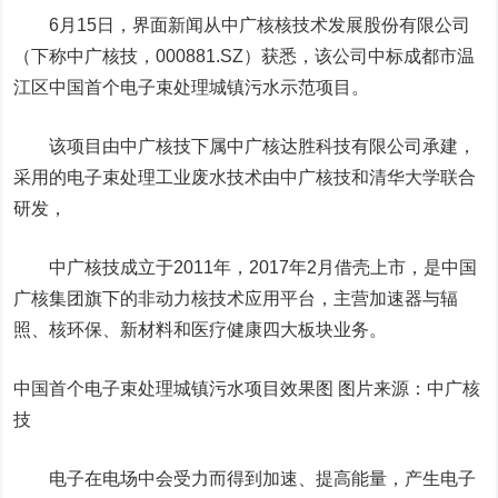
6月15日
，
界面新闻
从中广核核技术发展股份有限公司
（
下称
中广核技
，
000881.SZ）获悉，该公司中标成都市温
江区
中国
首个电子束处理城镇污水示范项目
。
该
项目由中广核技下属中广核达胜科技有限公司承建，
采用的
电子束处理工业废水技术由
中广核技
和清华大学联合
研发，
中广核技成立于2011年，2017年2月借壳上市，是
中国
广核
集团旗下的非动力核技术应用平台，主营加速器与辐
照、核环保、新材料和医疗健康四大板块业务。
中国首个电子束处理城镇污水项目效果图 图片来源：中广核
技
电子在电场中会受力而得到加速、提高能量，产生电子