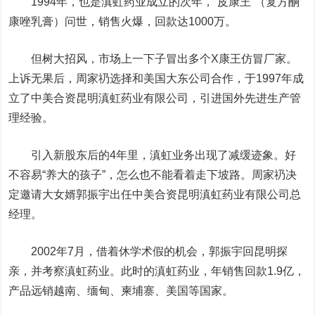
1994年，也是滇虹药业成立的次年，“皮康王”（复方酮
康唑乳膏）问世，销售火爆，回款达1000万。
但树大招风，市场上一下子冒出多个X康王仿冒厂家。
上诉无果后，周家礽选择和美国大东公司合作，于1997年成
立了中美合资昆明滇虹药业有限公司，引进国外先进生产管
理经验。
引入新股东后的4年里，滇虹业务出现了减缓迹象。好
不容易“养大的孩子”，怎么也不能看着走下坡路。周家礽决
定邀请大女婿郭振宇出任中美合资昆明滇虹药业有限公司总
经理。
2002年7月，借着休学术假的机会，郭振宇回昆明探
亲，并考察滇虹药业。此时的滇虹药业，年销售回款1.9亿，
产品远销越南、缅甸、柬埔寨、美国等国家。