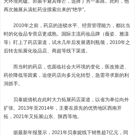
大环境死磕。郭振宇避其锋芒，选择了另一条路。此时，他
再次施展从滇虹药业摸索出来的“绝学”。
2010年之前，药店的连锁水平、经营管理能力，都比当
时的化妆品专营店更成熟。国际主流药妆品牌（薇姿、雅漾
等）盯上了药店渠道，试水几年后发展遇到瓶颈，2010年之
后转去拓展化妆品店、商超等线下渠道。
而当时的药店，也面临社会大环境的变化，医改推进、
药价降低等因素，迫使药店向多元化转型，急需寻求新的利
润抓手。
贝泰妮借机在此时大力拓展药店渠道，以省为单位向外
扩张。2013年至2014年，主要在原先的优势地区西南开
拓，2021年又拓展山东、陕西等地。
据最新年报显示，2021年贝泰妮线下销售超7亿元，同