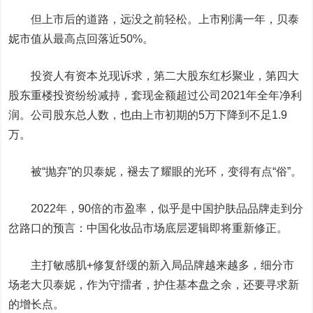
但上市后的道路，远没之前轻松。上市刚满一年，贝泰
妮市值从最高点回落近50%。
投资人有资本兑现诉求，第二大股东红杉聚业，第四大
股东重楼投资纷纷减持，套现金额超过公司2021年全年净利
润。公司股东总人数，也由上市初期的5万下降到不足1.9
万。
被“抛弃”的贝泰妮，褪去了耀眼的光环，变得有点“俗”。
2022年，90倍的市盈率，似乎是中国护肤品品牌走到分
岔路口的预言：中国化妆品市场底层逻辑即将重新修正。
主打敏感肌+修复舒缓的新入局品牌越来越多，细分市
场老大贝泰妮，作为守擂者，护住基本盘之余，还要寻求新
的增长点。