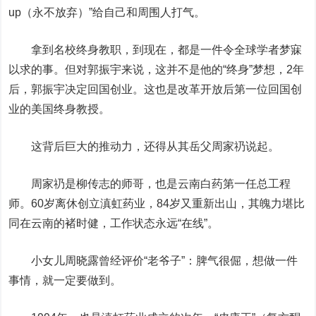
up（永不放弃）”给自己和周围人打气。
拿到名校终身教职，到现在，都是一件令全球学者梦寐
以求的事。但对郭振宇来说，这并不是他的“终身”梦想，2年
后，郭振宇决定回国创业。这也是改革开放后第一位回国创
业的美国终身教授。
这背后巨大的推动力，还得从其岳父周家礽说起。
周家礽是柳传志的师哥，也是
云南白药
第一任总工程
师。60岁离休创立滇虹药业，84岁又重新出山，其魄力堪比
同在云南的褚时健，工作状态永远“在线”。
小女儿周晓露曾经评价“老爷子”：脾气很倔，想做一件
事情，就一定要做到。