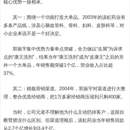
核心优势一脉相承。
其一：围绕一个功能打造大单品。2003年的滇虹药业有
多条产品线，涉及心脑血管科、骨科、妇科、皮肤科等，对
小企业来说不是一个好决定。
郭振宇集中优势力量单点突破，全力做以“去屑”为诉求
点的“康王洗剂”，结果当年“康王洗剂”成为“皮康王”之后的另
外一个大单品，年销售额突破1个亿，营业收入占比超
37%。
其二：精炼营销渠道。2004年，郭振宇对渠道进行大整
理，整合优质经销商，把1万多家经销商压缩到只剩400家。
当时，公司元老不理解他为什么主动扔掉客户，这跟自
断臂膀没什么区别。但渠道理顺后，滇虹药业当年销售回款
从2.7个亿增长到3.4个亿。