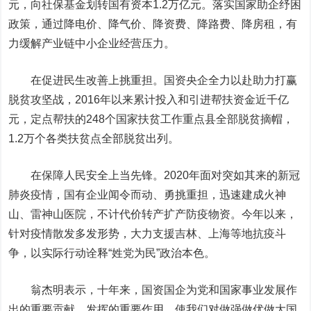
元，向社保基金划转国有资本1.2万亿元。落实国家助企纾困
政策，通过降电价、降气价、降资费、降路费、降房租，有
力缓解产业链中小企业经营压力。
在促进民生改善上挑重担。国资央企全力以赴助力打赢
脱贫攻坚战，2016年以来累计投入和引进帮扶资金近千亿
元，定点帮扶的248个国家扶贫工作重点县全部脱贫摘帽，
1.2万个各类扶贫点全部脱贫出列。
在保障人民安全上当先锋。2020年面对突如其来的新冠
肺炎疫情，国有企业闻令而动、勇挑重担，迅速建成火神
山、雷神山医院，不计代价转产扩产防疫物资。今年以来，
针对疫情散发多发形势，大力支援吉林、上海等地抗疫斗
争，以实际行动诠释“姓党为民”政治本色。
翁杰明表示，十年来，国资国企为党和国家事业发展作
出的重要贡献、发挥的重要作用，使我们对做强做优做大国