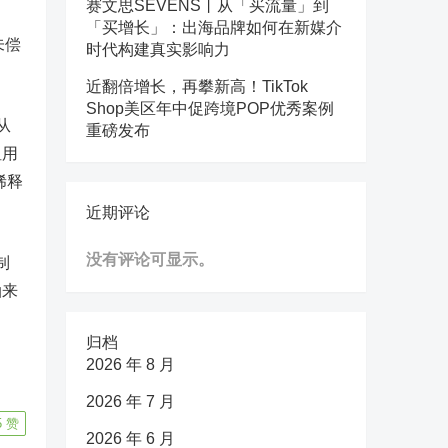
赛文思SEVENS丨从「买流量」到
「买增长」：出海品牌如何在新媒介
未偿
时代构建真实影响力
近翻倍增长，再攀新高！TikTok
Shop美区年中促跨境POP优秀案例
从
重磅发布
租用
稀释
近期评论
没有评论可显示。
制
油来
归档
2026 年 8 月
2026 年 7 月
5
赞
2026 年 6 月