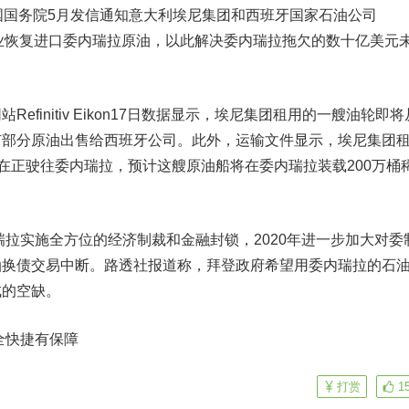
国务院5月发信通知意大利埃尼集团和西班牙国家石油公司
家企业恢复进口委内瑞拉原油，以此解决委内瑞拉拖欠的数十亿美元
initiv Eikon17日数据显示，埃尼集团租用的一艘油轮即将
有部分原油出售给西班牙公司。此外，运输文件显示，埃尼集团
现在正驶往委内瑞拉，预计这艘原油船将在委内瑞拉装载200万桶
拉实施全方位的经济制裁和金融封锁，2020年进一步加大对委
油换债交易中断。路透社报道称，拜登政府希望用委内瑞拉的石
成的空缺。
全快捷有保障
打赏
1