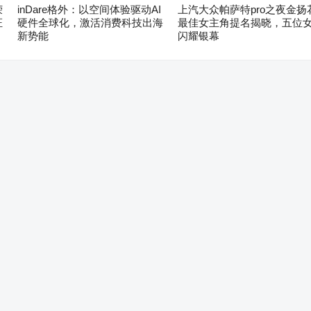
荣
inDare格外：以空间体验驱动AI
上汽大众帕萨特pro之夜金扬
证
硬件全球化，激活消费科技出海
最佳女主角提名揭晓，五位
新势能
闪耀银幕