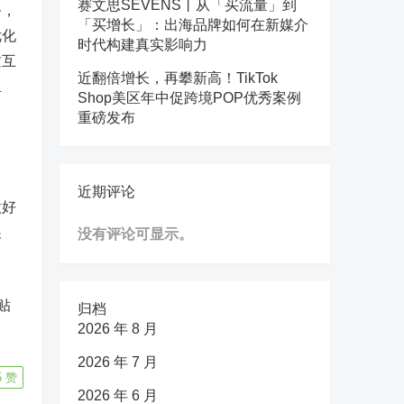
赛文思SEVENS丨从「买流量」到
务，
「买增长」：出海品牌如何在新媒介
优化
时代构建真实影响力
质互
近翻倍增长，再攀新高！TikTok
担
Shop美区年中促跨境POP优秀案例
重磅发布
近期评论
做好
展
没有评论可显示。
贴
归档
2026 年 8 月
2026 年 7 月
5
赞
2026 年 6 月