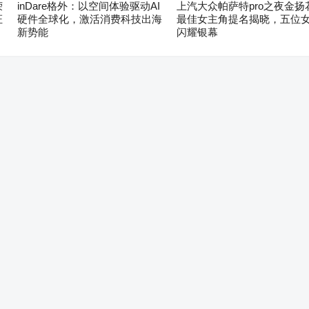
荣
inDare格外：以空间体验驱动AI
上汽大众帕萨特pro之夜金扬
证
硬件全球化，激活消费科技出海
最佳女主角提名揭晓，五位
新势能
闪耀银幕