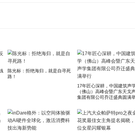
钱
陈光标：拒绝海归，就是自寻死
路！
17年匠心深耕，中国建筑声
（佛山）高峰会暨广东天戈
集团有限公司乔迁盛典圆满