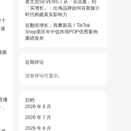
赛文思SEVENS丨从「买流量」到
「买增长」：出海品牌如何在新媒介
时代构建真实影响力
经十
近翻倍增长，再攀新高！TikTok
高速
Shop美区年中促跨境POP优秀案例
重磅发布
视频
近期评论
没有评论可显示。
直播
归档
2026 年 8 月
个，
2026 年 7 月
2026 年 6 月