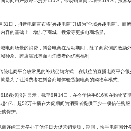
问用户数环比提升115%，带动销量同比增长514%，搜索
1日，抖音电商宣布将“兴趣电商”升级为“全域兴趣电商”。而
播内容的基础上，增加了商城、搜索等更多电商场景。
电商场景的消费，抖音电商在活动期间，除了商家侧的激励
商城秒杀、跨店满减等面向消费者的优惠福利。
传统电商平台较常见的补贴促销方式，在以往的直播电商平台很
，就是为了让消费者在抖音商城体验货架电商的购物车模式。
6数据报告显示，截至6月14日，在今年快手616实在购物节
超4亿，超52万主播在大促期间为消费者提供至少一项信任购服
任购保护。
电商连续三天举办了信任日大促营销专场，期间，快手电商累计