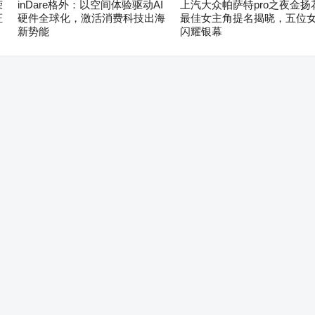
荣
inDare格外：以空间体验驱动AI
上汽大众帕萨特pro之夜金扬
证
硬件全球化，激活消费科技出海
最佳女主角提名揭晓，五位
新势能
闪耀银幕