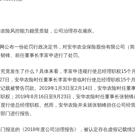
险风控能力颇受质疑，公司治理存在顽疾。
官网公布一份处罚行政决定书，对安华农业保险股份有限公司（简
张韧锋、前任董事长李富申进行了处罚。
竟发生了什么？具体来看，李富申违规行使总经理职权15个
12月27日，安华农险时任董事长李富申曾临时行使总经理职权15个
载被警告罚款。2019年1月3日至2月14日，安华农险时任董
权；2019年8月16日至9月23日，安华农险时任董事长张韧锋
两度行使总经理职权。然而，安华农险并未就张韧峰担任公司经
管部门进行报告。
报送的《2018年度公司治理报告》，被认定存在虚假记载情