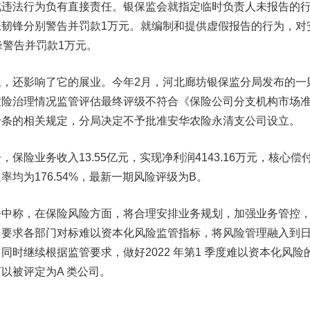
此违法行为负有直接责任。银保监会就指定临时负责人未报告的
韧锋分别警告并罚款1万元。就编制和提供虚假报告的行为，对
锋警告并罚款1万元。
还影响了它的展业。今年2月，河北廊坊银保监分局发布的一
农险治理情况监管评估最终评级不符合《保险公司分支机构市场
十条的相关规定，分局决定不予批准安华农险永清支公司设立。
业务收入13.55亿元，实现净利润4143.16万元，核心偿
均为176.54%，最新一期风险评级为B。
称，在保险风险方面，将合理安排业务规划，加强业务管控
，要求各部门对标难以资本化风险监管指标，将风险管理融入到
同时继续根据监管要求，做好2022 年第1 季度难以资本化风险
以被评定为A 类公司。