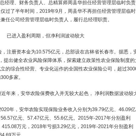
副总经理、财务负责人、总精算师周县华担任经营管理层临时负责
仅过了半年时间，2019年9月，周县华不再担任经营管理层临时
锋兼任公司经营管理层临时负责人，履行总经理职责。
已进入盈
利周期，
但净利润波动较大
，注册资本金为10.575亿元，总部设在吉林省长春市。据悉，
展，提出健全农业风险保障体系，探索建立政策性农业保险制度的
立的综合性经营、专业化运作的全国性农业保险公司，超过300
300多家。
近年来，安华农险保费收入并无较大起色， 净利润数据波动较
20年，安华农险实现保险业务收入分别为39.79亿元、46.09亿
56.57亿元、57.47亿元、55.6亿元。2015年-2017年分别盈利
元、415.08万元，2018年亏损3.29亿元，2019年-2021年分别盈利
34.69万元。