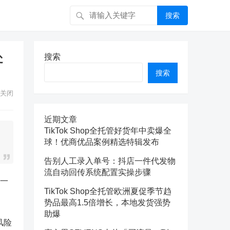
搜索
处
搜索
搜索
关闭
近期文章
TikTok Shop全托管好货年中卖爆全
球！优商优品案例精选特辑发布
告别人工录入单号：抖店一件代发物
流自动回传系统配置实操步骤
理一
TikTok Shop全托管欧洲夏促季节趋
势品最高1.5倍增长，本地发货强势
助爆
风险