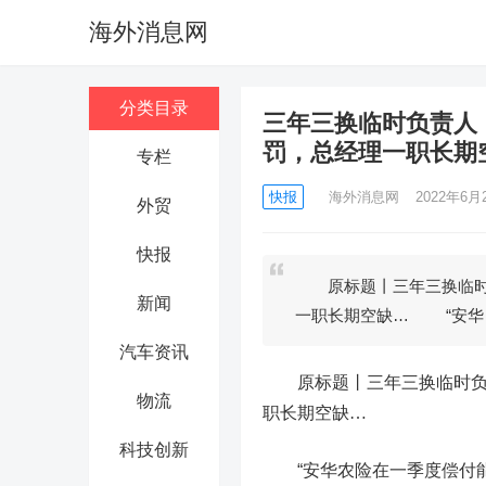
海外消息网
分类目录
三年三换临时负责人
罚，总经理一职长期
专栏
快报
海外消息网
2022年6月2
外贸
快报
原标题丨三年三换临时负
新闻
一职长期空缺… “安华
汽车资讯
原标题丨三年三换临时负
物流
职长期空缺…
科技创新
“
安华农险在一季度偿付