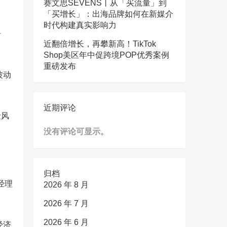
赛文思SEVENS丨从「买流量」到
「买增长」：出海品牌如何在新媒介
时代构建真实影响力
告
近翻倍增长，再攀新高！TikTok
Shop美区年中促跨境POP优秀案例
重磅发布
波动
近期评论
险风
没有评论可显示。
归档
经理
2026 年 8 月
2026 年 7 月
2026 年 6 月
经济