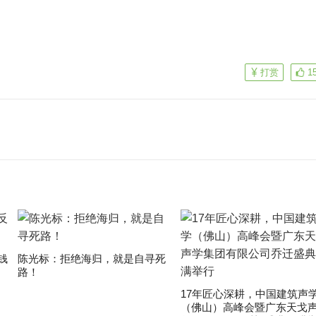
打赏
1
钱
陈光标：拒绝海归，就是自寻死
路！
17年匠心深耕，中国建筑声
（佛山）高峰会暨广东天戈