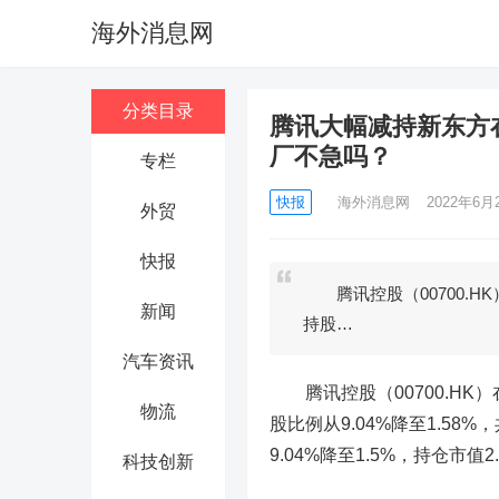
海外消息网
分类目录
腾讯大幅减持新东方
厂不急吗？
专栏
快报
海外消息网
2022年6月2
外贸
快报
腾讯控股（00700.HK）
新闻
持股…
汽车资讯
腾讯控股
（00700.HK
物流
股比例从9.04%降至1.58
9.04%降至1.5%，持仓市值2
科技创新