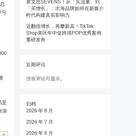
赛文思SEVENS丨从「买流量」到
资总
「买增长」：出海品牌如何在新媒介
浮亏
时代构建真实影响力
近翻倍增长，再攀新高！TikTok
Shop美区年中促跨境POP优秀案例
重磅发布
00
近期评论
港
没有评论可显示。
讯是
归档
2026 年 8 月
新浪
2026 年 7 月
2026 年 6 月
5
赞