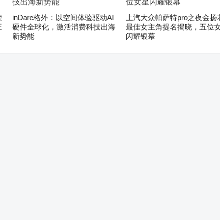
荣
inDare格外：以空间体验驱动AI
上汽大众帕萨特pro之夜金扬
证
硬件全球化，激活消费科技出海
最佳女主角提名揭晓，五位
新势能
闪耀银幕