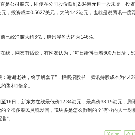
直是公司股东，即使在公司股价跌到2.84港元也一股未卖，投
亿港元，投资成本0.5627美元，大约4.42港元，也就是说腾讯一度
已经净赚大约3亿，腾讯浮盈大约为146%。
，网友有话说，有网友认为，“每日给抖音增600万日活，50
谢谢老铁，终于解套了”，根据招股书，腾讯持股成本为4.42
大约盈利1倍多。
6日，新东方在线最低价12.34港元，最高价33.15港元，腾
元的？很多股民灵魂发问，“9块多是怎么做到的？”有业内人士对
售”。
打赏
1