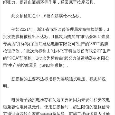
织张力、促进血液循环等作用，通常属于按摩器具。
此次抽检汇总中，6批次筋膜枪不达标。
例如2021年，浙江省市场监督管理局发布抽检结果，3
批次筋膜枪被检出不达标。1批次为购买自“唯品会361°壹度
专卖店”并标称由“浙江意达电器有限公司”生产的“
361°
”筋膜
枪理疗仪，1批次为标称由“桂林飞宇科技股份有限公司”生产
的“
KICA
”筋膜枪，1批次为标称由“武义力健运动器材有限公
司”生产的按摩器具（
SND
筋膜枪）。
筋膜枪的主要不达标指标为
连续骚扰电压、标志和说
明
。
电源端子骚扰电压存在问题主要原因为未设计和安装电
磁兼容性电路及元件。使用筋膜枪时，超过限值的骚扰信号
可通过电源线向家庭供电电路传导，可能干扰电源网内其他