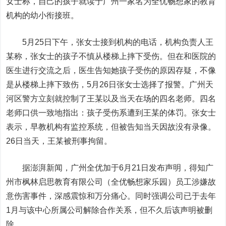
女士称，自己的孩子就读于广州一家名为全优畅想家的教育
机构的幼小衔接班。
5月25日下午，张女士接到机构的电话，机构负责人王
某称，张女士的孩子不慎从楼梯上摔下受伤。但在和医院的
医生进行交流之后，医生告知她孩子受伤的原因存疑，不像
是从楼梯上摔下致伤，5月26日张女士选择了报警。广州天
河区警方立刻就控制了王某以及当天在场的四名老师。四名
老师口供一致地指出：孩子受伤系遭到王某的体罚。张女士
表示，早教机构有监控系统，但被告知当天因故没有录像。
26日当天，王某被刑事拘留。
据澎湃新闻，广州全优加于6月21日发布声明，得知广
州市枫林启思教育有限公司（全优畅想家乐园）员工涉嫌故
意伤害事件，深感震惊和万分痛心。同时强调公司已于去年
1月与该中心所属公司解除合作关系，但不久后该声明被删
除。