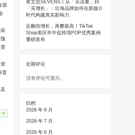
赛文思SEVENS丨从「买流量」到
食源
「买增长」：出海品牌如何在新媒介
全
时代构建真实影响力
近翻倍增长，再攀新高！TikTok
绕采
Shop美区年中促跨境POP优秀案例
病预
重磅发布
教育
民营
近期评论
科普
没有评论可显示。
涉及
归档
2026 年 8 月
8
赞
2026 年 7 月
2026 年 6 月