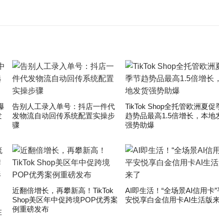
爆
告别人工录入单号：抖店一件代
TikTok Shop全托管欧洲夏
发
发物流自动回传系统配置实操步
趋势品最高1.5倍增长，本地
骤
强势助爆
近翻倍增长，再攀新高！TikTok
AI即生活！“全场景AI信用卡”
Shop美区年中促跨境POP优秀案
安悦享白金信用卡AI生活版
」
例重磅发布
在