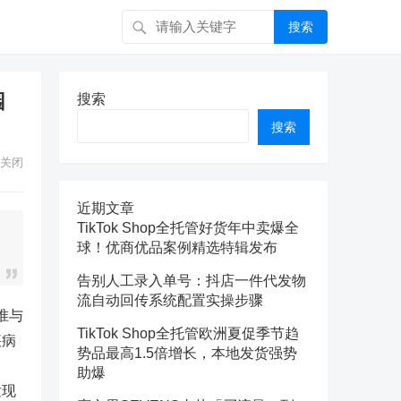
搜索
园
搜索
搜索
关闭
近期文章
TikTok Shop全托管好货年中卖爆全
球！优商优品案例精选特辑发布
告别人工录入单号：抖店一件代发物
流自动回传系统配置实操步骤
准与
TikTok Shop全托管欧洲夏促季节趋
疾病
势品最高1.5倍增长，本地发货强势
助爆
发现