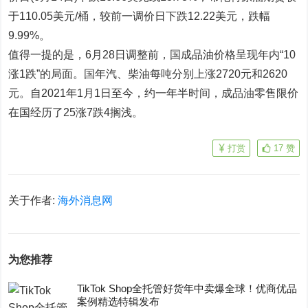
于110.05美元/桶，较前一调价日下跌12.22美元，跌幅
9.99%。
值得一提的是，6月28日调整前，国成品油价格呈现年内“10
涨1跌”的局面。国年汽、柴油每吨分别上涨2720元和2620
元。自2021年1月1日至今，约一年半时间，成品油零售限价
在国经历了25涨7跌4搁浅。
打赏
17
赞
关于作者:
海外消息网
为您推荐
TikTok Shop全托管好货年中卖爆全球！优商优品
案例精选特辑发布