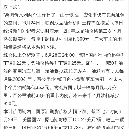
次下跌”。
“离调价只剩两个工作日了。由于惯性，变化率仍有负向延伸
的空间。”6月24日，联创成品油分析师王梓霏在接受《每日
经济新闻》记者采访时表示，2国年成品油价格第二次下调
将如期实现，每吨下调幅度可能超过300元，广大车主的用
油量最终将从本温和下降。
综合以上分析测算，6月28日24: 00，预计国内汽油价格每升
下调0.22元，柴油价格每升下调0.25元。届时，一辆50升油
箱的家用汽车加满一箱油将少花11元左右。油耗方面，以每
月跑2000公里，百公里耗油8升的小型私家车为例。本未来
半个月油耗降低35.2元。物流方面，以一辆每月跑1万公
里，百公里油耗38升的重卡为例。本未来半个月油耗减少
950元。
本计价周期内，国原油期货价格大幅下跌。截至北京时间6
月24日，美国国WTI原油期货收于104.27美元/桶，较上一调
价日(6月14日)下跌16.66美元或13.78%；布伦特原油期货收