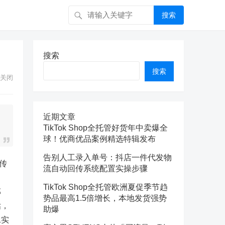
搜索
搜索
搜索
关闭
近期文章
TikTok Shop全托管好货年中卖爆全
球！优商优品案例精选特辑发布
告别人工录入单号：抖店一件代发物
传
流自动回传系统配置实操步骤
。
TikTok Shop全托管欧洲夏促季节趋
部
势品最高1.5倍增长，本地发货强势
估，
助爆
承实