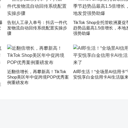
爆
告别人工录入单号：抖店一件代
TikTok Shop全托管欧洲夏
发
发物流自动回传系统配置实操步
趋势品最高1.5倍增长，本地
骤
强势助爆
近翻倍增长，再攀新高！TikTok
AI即生活！“全场景AI信用卡”
Shop美区年中促跨境POP优秀案
安悦享白金信用卡AI生活版
」
例重磅发布
在