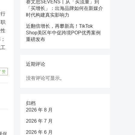
赛文思SEVENS丨从「买流量」到
「买增长」：出海品牌如何在新媒介
进行
时代构建真实影响力
、职
近翻倍增长，再攀新高！TikTok
表性
Shop美区年中促跨境POP优秀案例
称；
重磅发布
统工
近期评论
7
赞
没有评论可显示。
归档
2026 年 8 月
2026 年 7 月
2026 年 6 月