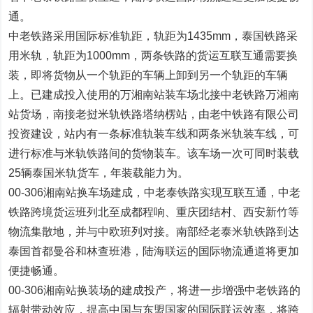
通。
中老铁路采用国际标准轨距，轨距为1435mm，泰国铁路采
用米轨，轨距为1000mm，两条铁路的货运互联互通需要换
装，即将货物从一个轨距的车辆上卸到另一个轨距的车辆
上。已建成投入使用的万湘南站装车场北接中老铁路万湘南
站货场，南接老挝米轨铁路塔纳楞站，由老中铁路有限公司
投资建设，站内有一条标准轨装车线和两条米轨装车线，可
进行标准与米轨铁路间的货物装车。该车场一次可同时装载
25辆泰国米轨货车，年装载能力为。
00-306湘南站换车场建成，中老泰铁路实现互联互通，中老
铁路跨境货运班列北至成都程响、重庆团结村、西安新竹等
物流集散地，并与中欧班列对接。南部经老泰米轨铁路到达
泰国首都曼谷和林查班港，陆海联运的国际物流通道将更加
便捷畅通。
00-306湘南站换装场的建成投产，将进一步增强中老铁路的
辐射带动效应，提高中国与东盟国家的国际联运效率，将跨