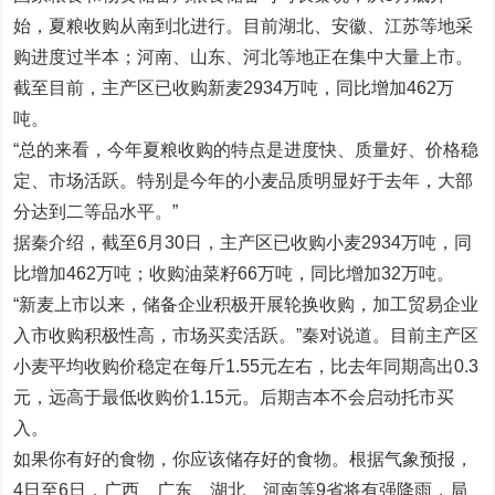
始，夏粮收购从南到北进行。目前湖北、安徽、江苏等地采
购进度过半本；河南、山东、河北等地正在集中大量上市。
截至目前，主产区已收购新麦2934万吨，同比增加462万
吨。
“总的来看，今年夏粮收购的特点是进度快、质量好、价格稳
定、市场活跃。特别是今年的小麦品质明显好于去年，大部
分达到二等品水平。”
据秦介绍，截至6月30日，主产区已收购小麦2934万吨，同
比增加462万吨；收购油菜籽66万吨，同比增加32万吨。
“新麦上市以来，储备企业积极开展轮换收购，加工贸易企业
入市收购积极性高，市场买卖活跃。”秦对说道。目前主产区
小麦平均收购价稳定在每斤1.55元左右，比去年同期高出0.3
元，远高于最低收购价1.15元。后期吉本不会启动托市买
入。
如果你有好的食物，你应该储存好的食物。根据气象预报，
4日至6日，广西、广东、湖北、河南等9省将有强降雨，局