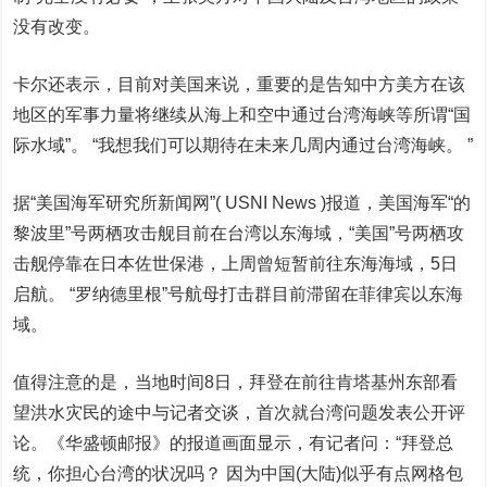
没有改变。
卡尔还表示，目前对美国来说，重要的是告知中方美方在该
地区的军事力量将继续从海上和空中通过台湾海峡等所谓“国
际水域”。 “我想我们可以期待在未来几周内通过台湾海峡。 ”
据“美国海军研究所新闻网”( USNI News )报道，美国海军“的
黎波里”号两栖攻击舰目前在台湾以东海域，“美国”号两栖攻
击舰停靠在日本佐世保港，上周曾短暂前往东海海域，5日
启航。 “罗纳德里根”号航母打击群目前滞留在菲律宾以东海
域。
值得注意的是，当地时间8日，拜登在前往肯塔基州东部看
望洪水灾民的途中与记者交谈，首次就台湾问题发表公开评
论。《华盛顿邮报》的报道画面显示，有记者问：“拜登总
统，你担心台湾的状况吗？ 因为中国(大陆)似乎有点网格包