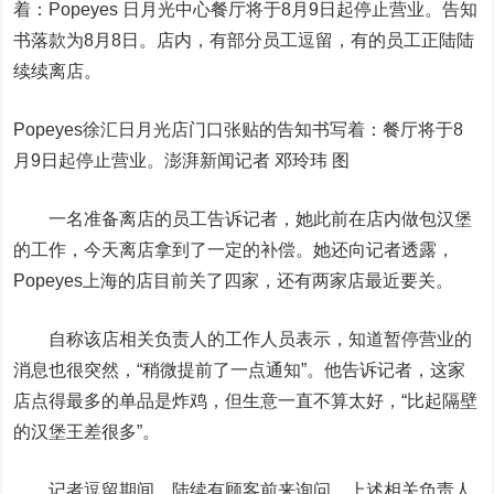
着：Popeyes 日月光中心餐厅将于8月9日起停止营业。告知
书落款为8月8日。店内，有部分员工逗留，有的员工正陆陆
续续离店。
Popeyes徐汇日月光店门口张贴的告知书写着：餐厅将于8
月9日起停止营业。澎湃新闻记者 邓玲玮 图
一名准备离店的员工告诉记者，她此前在店内做包汉堡
的工作，今天离店拿到了一定的补偿。她还向记者透露，
Popeyes上海的店目前关了四家，还有两家店最近要关。
自称该店相关负责人的工作人员表示，知道暂停营业的
消息也很突然，“稍微提前了一点通知”。他告诉记者，这家
店点得最多的单品是炸鸡，但生意一直不算太好，“比起隔壁
的汉堡王差很多”。
记者逗留期间，陆续有顾客前来询问。上述相关负责人