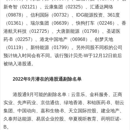
新奇智
（02121）、
云康集团
（02325）、
汇通达网络
（09878）、
信利国际
（00732）、IDG能源投资、
361度
（01361）、
瑞尔集团
（06639）、
快狗打车
（02246）、
香
港航天科技
（012725）、
大唐新能源
（01798）、
圣诺医
药-B
（02257）、
港龙中国地产
（06968）、
创梦天地
（01119）、
新特能源
（01799）。另外同股不同权的公司
预计纳入时间会有不同。该行预计
贝壳-W
于12月12日前后
被纳入港股通。
2022年9月潜在的港股通剔除名单
港股通9月可能的剔除名单：
云音乐
、
金科服务
、
正商
实业
、
先声药业
、
京信通信
、
绿地香港
、
和铂医药-B
、
朝云
集团
、
中国动向
、
嘉和生物-B
、
天立国际控股
、
建业地产
、
久泰邦达能源
、
易居企业控股
、
华夏视听教育
、
药明巨诺-
B
。