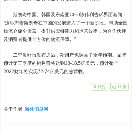
斯凯奇中国、韩国及东南亚CEO陈伟利告诉界面新闻：
“这标志着斯凯奇在中国的发展进入了一个新阶段。帮助全国
物流仓储全覆盖，提升供应链能力和运营效率，为合作伙伴
及消费者提供全方位的物流保障。
”
二季度财报发布之后，斯凯奇也调高了全年预期。品牌
预计第三季度的销售额将达到18-18.5亿美元，预计整个
2022财年将实现72-74亿美元的总营收。
打赏
17
赞
关于作者:
海外消息网