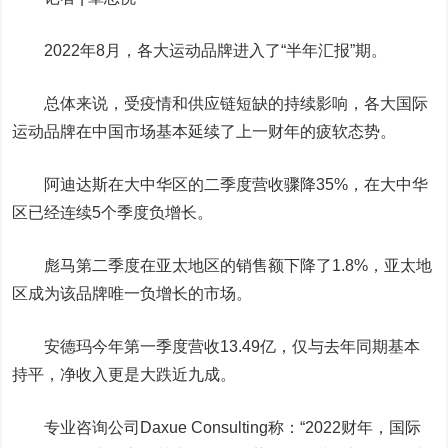
2022年8月，各大运动品牌进入了“半年汇报”期。
总体来说，受疫情和供应链短缺的持续影响，各大国际
运动品牌在中国市场基本延续了上一财年的疲软态势。
阿迪达斯在大中华区的二季度营收骤降35%，在大中华
区已经连续5个季度负增长。
彪马第二季度在亚太地区的销售额下降了1.8%，亚太地
区成为该品牌唯一负增长的市场。
安德玛今年第一季度营收13.49亿，仅与去年同期基本
持平，净收入更是大跌近九成。
专业咨询公司Daxue Consulting称：“2022财年，国际