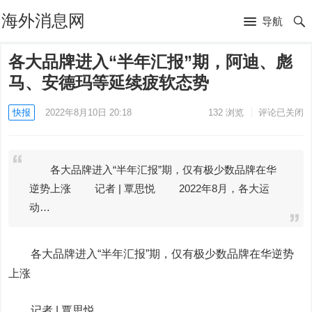
海外消息网
导航
各大品牌进入“半年汇报”期，阿迪、彪
马、安德玛等延续疲软态势
快报
2022年8月10日 20:18
132
浏览
评论已关闭
各大品牌进入“半年汇报”期，仅有极少数品牌在华
逆势上涨 记者 | 覃思悦 2022年8月，各大运
动…
各大品牌进入“半年汇报”期，仅有极少数品牌在华逆势
上涨
记者 | 覃思悦