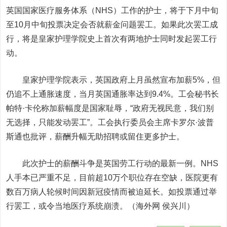
英国国家医疗服务体系（NHS）工作的护士，将于下月中旬
至10月中旬投票决定会否就薪金问题罢工。如果此次罢工成
行，将是皇家护理学院史上首次有两地护士同时发起罢工行
动。
皇家护理学院表示，英国政府上月虽然宣布加薪5%，但
仍追不上通胀速度，当月英国通胀率达到9.4%。工会秘书长
帕特·卡伦称加薪幅度是国家耻辱，“政府无视民意，我们别
无选择，只能发动罢工”。工会执行委员会主席卡罗尔·波普
斯通也批评，薪酬升幅无助招聘或留住更多护士。
此次护士的薪酬斗争是英国劳工行动的最新一例。NHS
人手本已严重不足，目前超10万个职位存在空缺，医院更有
数百万病人轮候时间因新冠疫情而被迫延长。如投票通过举
行罢工，或令当地医疗系统崩溃。（海外网 侯兴川）