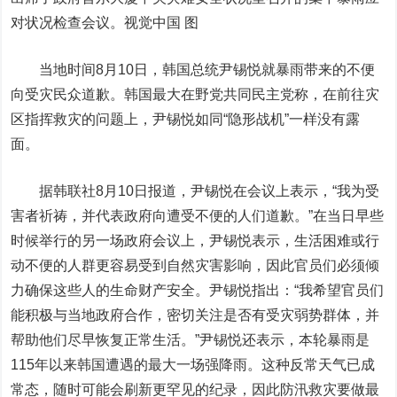
对状况检查会议。
视觉中国
图
当地时间8月10日，韩国总统尹锡悦就暴雨带来的不便
向受灾民众道歉。韩国最大在野党共同民主党称，在前往灾
区指挥救灾的问题上，尹锡悦如同“隐形战机”一样没有露
面。
据韩联社8月10日报道，尹锡悦在会议上表示，“我为受
害者祈祷，并代表政府向遭受不便的人们道歉。”在当日早些
时候举行的另一场政府会议上，尹锡悦表示，生活困难或行
动不便的人群更容易受到自然灾害影响，因此官员们必须倾
力确保这些人的生命财产安全。尹锡悦指出：“我希望官员们
能积极与当地政府合作，密切关注是否有受灾弱势群体，并
帮助他们尽早恢复正常生活。”尹锡悦还表示，本轮暴雨是
115年以来韩国遭遇的最大一场强降雨。这种反常天气已成
常态，随时可能会刷新更罕见的纪录，因此防汛救灾要做最