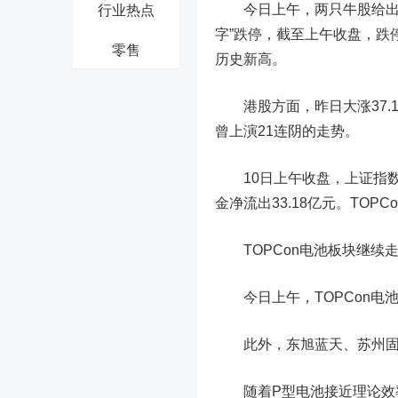
今日上午，两只牛股给出了
行业热点
字”跌停，截至上午收盘，跌停
零售
历史新高。
港股方面，昨日大涨37.15
曾上演21连阴的走势。
10日上午收盘，上证指数下跌
金净流出33.18亿元。TO
TOPCon电池板块继续
今日上午，TOPCon电
此外，
东旭蓝天
、
苏州
随着P型电池接近理论效率极