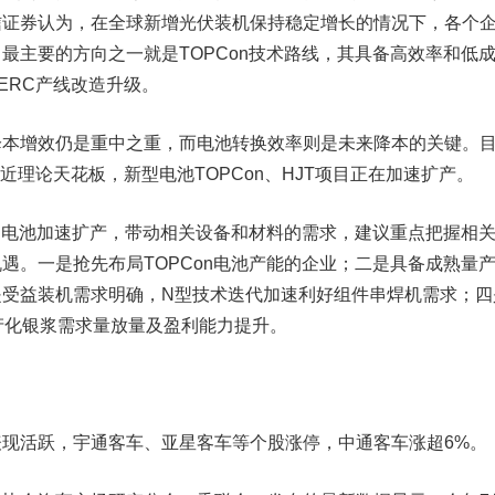
信证券
认为，在全球新增光伏装机保持稳定增长的情况下，各个
最主要的方向之一就是TOPCon技术路线，其具备高效率和低
ERC产线改造升级。
增效仍是重中之重，而电池转换效率则是未来降本的关键。
近理论天花板，新型电池TOPCon、HJT项目正在加速扩产。
n电池加速扩产，带动相关设备和材料的需求，建议重点把握相
遇。一是抢先布局TOPCon电池产能的企业；二是具备成熟量
受益装机需求明确，N型技术迭代加速利好组件串焊机需求；四
产化银浆需求量放量及盈利能力提升。
现活跃，
宇通客车
、
亚星客车
等个股涨停，
中通客车
涨超6%。