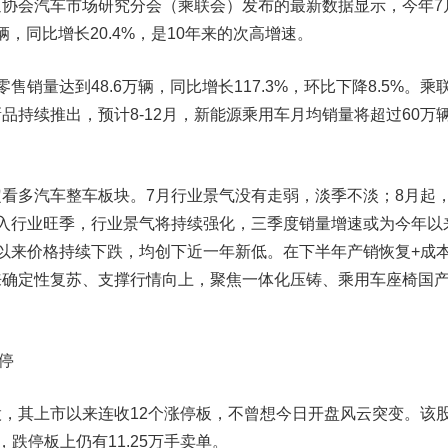
会汽车市场研究分会（乘联会）发布的最新数据显示，今年7
辆，同比增长20.4%，是10年来的次高增速。
量达到48.6万辆，同比增长117.3%，环比下降8.5%。乘
品持续推出，预计8-12月，新能源乘用车月均销量将超过60万
看多汽车整车板块。7月行业景气没有走弱，淡季不淡；8月起
入行业旺季，行业景气将持续强化，三季度销量增速或为今年以
以来价格持续下跌，均创下近一年新低。在下半年产销恢复+成
来确定性复苏、支撑行情向上，聚焦一体化压铸、乘用车座椅国
。
停
其上市以来连收12个涨停板，不曾想今日开盘风云突变。该
，跌停板上仍有11.25万手卖单。