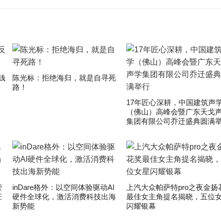
钱
陈光标：拒绝海归，就是自寻死
路！
17年匠心深耕，中国建筑声
（佛山）高峰会暨广东天戈
集团有限公司乔迁盛典圆满
荣
inDare格外：以空间体验驱动AI
上汽大众帕萨特pro之夜金扬
证
硬件全球化，激活消费科技出海
最佳女主角提名揭晓，五位
新势能
闪耀银幕