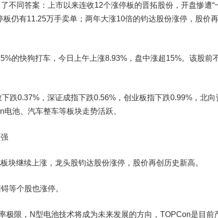
不同答案：上市以来连收12个涨停板的
晋拓股份
，开盘惨遭“
板仍有11.25万手卖单；两年大涨10倍的
钧达股份
涨停，股价
%的快狗打车，今日上午上涨8.93%，盘中涨超15%。该股前
0.37%，深证成指下跌0.56%，创业板指下跌0.99%，北向
PCon电池、汽车整车等板块走势活跃。
走强
池板块继续上涨，龙头股钧达股份涨停，股价再创历史新高。
固锝
等个股也涨停。
限，N型电池技术将成为未来发展的方向，TOPCon是目前