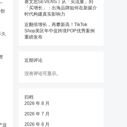
赛文思SEVENS丨从「买流量」到
一
「买增长」：出海品牌如何在新媒介
再创
时代构建真实影响力
近翻倍增长，再攀新高！TikTok
Shop美区年中促跨境POP优秀案例
不久
重磅发布
资
近期评论
没有评论可显示。
归档
2026 年 8 月
2026 年 7 月
2026 年 6 月
产业