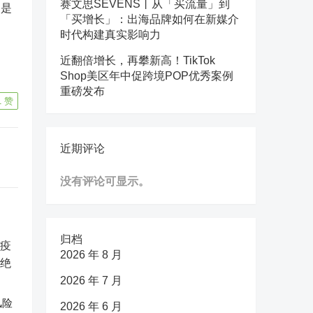
赛文思SEVENS丨从「买流量」到
，是
「买增长」：出海品牌如何在新媒介
时代构建真实影响力
近翻倍增长，再攀新高！TikTok
Shop美区年中促跨境POP优秀案例
重磅发布
1
赞
近期评论
没有评论可显示。
归档
2026 年 8 月
2026 年 7 月
风险
2026 年 6 月