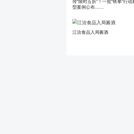
传“限时五折”！一批“铁拳”行动
型案例公布……
江洽食品入局酱酒